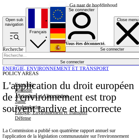
Ga naar de hoofdinhoud
Se connecter
Open sub
Close menu
English
navigation
Français
Deutsch
Vous êtes déconnecté.
Recherche
Se connecter
Español
Lumières éteintes
Se connecter
Rapporteur
Politique
Économie
Newsletters
Evénements
Em
ENERGIE, ENVIRONNEMENT ET TRANSPORT
POLICY AREAS
L'application du droit européen
Economie
Politique
de l'environnement est trop
Agriculture et Alimentation
Santé
souvent tardive et incorrecte
Technologies
Energie, Environnement et Transport
Défense
La Commission a publié son quatrième rapport annuel sur
l'application de la législation communautaire sur l'environnement