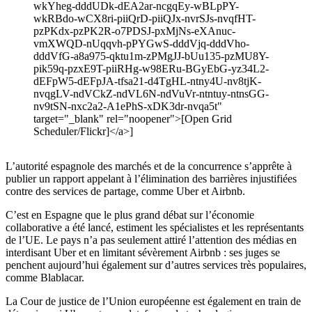
wkYheg-dddUDk-dEA2ar-ncgqEy-wBLpPY-
wkRBdo-wCX8ri-piiQrD-piiQJx-nvrSJs-nvqfHT-
pzPKdx-pzPK2R-o7PDSJ-pxMjNs-eXAnuc-
vmXWQD-nUqqvh-pPYGwS-dddVjq-dddVho-
dddVfG-a8a975-qktu1m-zPMgJJ-bUu135-pzMU8Y-
pik59q-pzxE9T-piiRHg-w98ERu-BGyEbG-yz34L2-
dEFpW5-dEFpJA-tfsa21-d4TgHL-ntny4U-nv8tjK-
nvqgLV-ndVCkZ-ndVL6N-ndVuVr-ntntuy-ntnsGG-
nv9tSN-nxc2a2-A1ePhS-xDK3dr-nvqa5t"
target="_blank" rel="noopener">[Open Grid
Scheduler/Flickr]</a>]
L’autorité espagnole des marchés et de la concurrence s’apprête à
publier un rapport appelant à l’élimination des barrières injustifiées
contre des services de partage, comme Uber et Airbnb.
C’est en Espagne que le plus grand débat sur l’économie
collaborative a été lancé, estiment les spécialistes et les représentants
de l’UE. Le pays n’a pas seulement attiré l’attention des médias en
interdisant Uber et en limitant sévèrement Airbnb : ses juges se
penchent aujourd’hui également sur d’autres services très populaires,
comme Blablacar.
La Cour de justice de l’Union européenne est également en train de