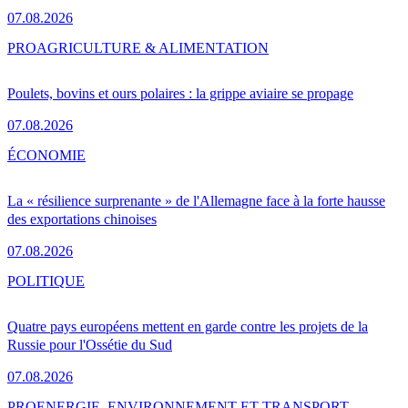
07.08.2026
PRO
AGRICULTURE & ALIMENTATION
Poulets, bovins et ours polaires : la grippe aviaire se propage
07.08.2026
ÉCONOMIE
La « résilience surprenante » de l'Allemagne face à la forte hausse
des exportations chinoises
07.08.2026
POLITIQUE
Quatre pays européens mettent en garde contre les projets de la
Russie pour l'Ossétie du Sud
07.08.2026
PRO
ENERGIE, ENVIRONNEMENT ET TRANSPORT