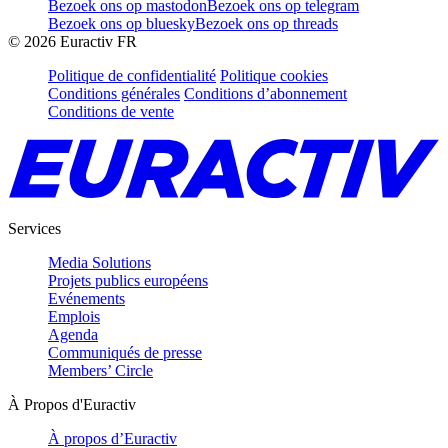
Bezoek ons op mastodon
Bezoek ons op telegram
Bezoek ons op bluesky
Bezoek ons op threads
©
2026
Euractiv FR
Politique de confidentialité
Politique cookies
Conditions générales
Conditions d’abonnement
Conditions de vente
Services
Media Solutions
Projets publics européens
Evénements
Emplois
Agenda
Communiqués de presse
Members’ Circle
À Propos d'Euractiv
À propos d’Euractiv