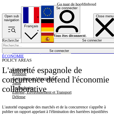
Ga naar de hoofdinhoud
Se connecter
Open sub
Close menu
English
navigation
Français
Deutsch
Vous êtes déconnecté.
Recherche
Se connecter
Español
Lumières éteintes
Se connecter
Rapporteur
Politique
Économie
Newsletters
Evénements
Em
ÉCONOMIE
POLICY AREAS
L'autorité espagnole de
Economie
Politique
concurrence défend l'économie
Agriculture et Alimentation
Santé
collaborative
Technologies
Energie, Environnement et Transport
Défense
L'autorité espagnole des marchés et de la concurrence s'apprête à
publier un rapport appelant à l'élimination des barrières injustifiées