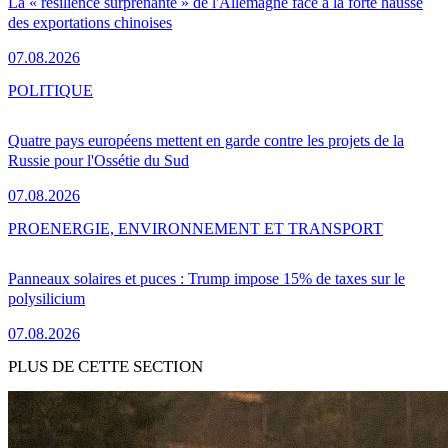
La « résilience surprenante » de l'Allemagne face à la forte hausse
des exportations chinoises
07.08.2026
POLITIQUE
Quatre pays européens mettent en garde contre les projets de la
Russie pour l'Ossétie du Sud
07.08.2026
PRO
ENERGIE, ENVIRONNEMENT ET TRANSPORT
Panneaux solaires et puces : Trump impose 15% de taxes sur le
polysilicium
07.08.2026
PLUS DE CETTE SECTION