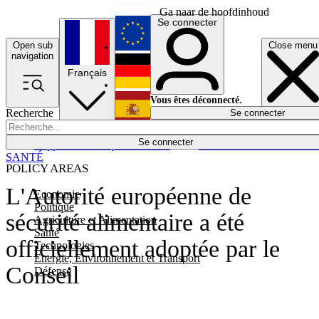
Ga naar de hoofdinhoud
Se connecter
Open sub
Close menu
English
navigation
Français
Deutsch
Vous êtes déconnecté.
Recherche
Se connecter
Español
Lumières éteintes
Se connecter
Rapporteur
Politique
Économie
Newsletters
Evénements
Em
SANTÉ
POLICY AREAS
L'Autorité européenne de
Economie
Politique
sécurité alimentaire a été
Agriculture et Alimentation
Santé
officiellement adoptée par le
Technologies
Energie, Environnement et Transport
Conseil
Défense