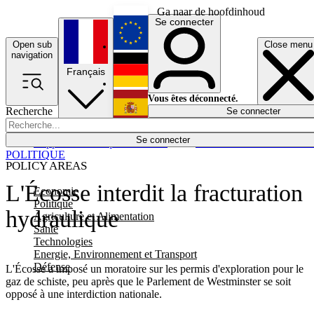
Ga naar de hoofdinhoud
Se connecter
Open sub
Close menu
English
navigation
Français
Deutsch
Vous êtes déconnecté.
Recherche
Se connecter
Español
Lumières éteintes
Se connecter
Rapporteur
Politique
Économie
Newsletters
Evénements
Em
POLITIQUE
POLICY AREAS
L'Écosse interdit la fracturation
Economie
Politique
hydraulique
Agriculture et Alimentation
Santé
Technologies
Energie, Environnement et Transport
Défense
L'Écosse a imposé un moratoire sur les permis d'exploration pour le
gaz de schiste, peu après que le Parlement de Westminster se soit
opposé à une interdiction nationale.