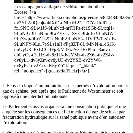
Les campagnes anti-gaz de schiste ont abouti en
Écosse. [<a
href="https://www.flickr.com/photos/greensefa/8204845823/in/p
dv2YP2-9Qcbjt-akiXtD-oNbxtH-9TtTCY-jUuRTj-
fc1SNC-9Lw1JS-9LuNcd-nrFHFz-fc1SGb-9LtcqH-
9LuNrG-9LuNjm-9LrZEx-fc1SyE-9LtdJ6-9LuNJW-
9LrZwp-9LrZLi-9LuNmE-9LuNEf-a1fVT3-9Ls1qF-
9LuNFY-9Ls17t-9Ls1nH-fFg8ZT-8LrMNN-a1d61K-
duUyU3-fFxLCC-fFg8cV-fFxPy3-fFxPhu-c3anv5-
dbUyCy-c3aHzj-dv8z1U-dv2YMz-dv2Z6a-dv2Z4v-
dv8yL1-dv8yZm-dv8yU3-dv2YSB-dv2YW6-
dv8yPC-dv2Z7x-dv8yYb" target="_blank"
rel="noopener">[greensefa/Flickr]</a>]
L’Écosse a imposé un moratoire sur les permis d’exploration pour le
gaz de schiste, peu après que le Parlement de Westminster se soit
opposé à une interdiction nationale.
Le Parlement écossais organisera une consultation publique et une
enquête sur les conséquences de l’extraction de gaz de schiste par
fracturation hydraulique sur la santé publique avant d’en autoriser
l’exploration.
Cette décision a été annoncée par Fergus Ewing, ministre écossais