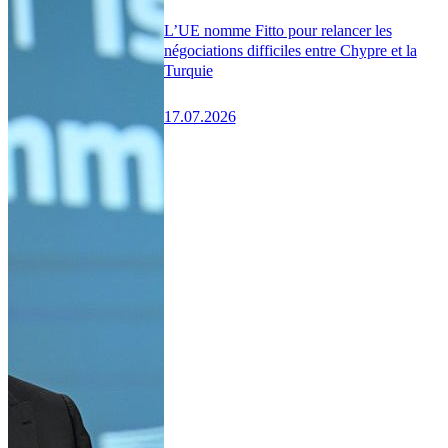
L’UE nomme Fitto pour relancer les
négociations difficiles entre Chypre et la
Turquie
17.07.2026