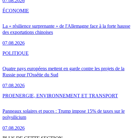
07.08.2026
ÉCONOMIE
La « résilience surprenante » de l'Allemagne face à la forte hausse
des exportations chinoises
07.08.2026
POLITIQUE
Quatre pays européens mettent en garde contre les projets de la
Russie pour l'Ossétie du Sud
07.08.2026
PRO
ENERGIE, ENVIRONNEMENT ET TRANSPORT
Panneaux solaires et puces : Trump impose 15% de taxes sur le
polysilicium
07.08.2026