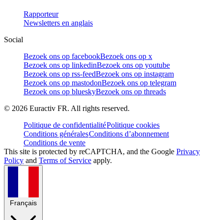
Rapporteur
Newsletters en anglais
Social
Bezoek ons op facebook
Bezoek ons op x
Bezoek ons op linkedin
Bezoek ons op youtube
Bezoek ons op rss-feed
Bezoek ons op instagram
Bezoek ons op mastodon
Bezoek ons op telegram
Bezoek ons op bluesky
Bezoek ons op threads
©
2026
Euractiv FR. All rights reserved.
Politique de confidentialité
Politique cookies
Conditions générales
Conditions d’abonnement
Conditions de vente
This site is protected by reCAPTCHA, and the Google
Privacy
Policy
and
Terms of Service
apply.
Français