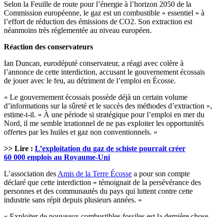
Selon la Feuille de route pour l’énergie à l’horizon 2050 de la
Commission européenne, le gaz est un combustible « essentiel » à
l’effort de réduction des émissions de CO2. Son extraction est
néanmoins très réglementée au niveau européen.
Réaction des conservateurs
Ian Duncan, eurodéputé conservateur, a réagi avec colère à
l’annonce de cette interdiction, accusant le gouvernement écossais
de jouer avec le feu, au détriment de l’emploi en Écosse.
« Le gouvernement écossais possède déjà un certain volume
d’informations sur la sûreté et le succès des méthodes d’extraction »,
estime-t-il. « À une période si stratégique pour l’emploi en mer du
Nord, il me semble irrationnel de ne pas exploiter les opportunités
offertes par les huiles et gaz non conventionnels. »
>> Lire :
L’exploitation du gaz de schiste pourrait créer
60 000 emplois au Royaume-Uni
L’association des
Amis de la Terre Écosse
a pour son compte
déclaré que cette interdiction « témoignait de la persévérance des
personnes et des communautés du pays qui luttent contre cette
industrie sans répit depuis plusieurs années. »
« Exploiter de nouveaux combustibles fossiles est la dernière chose