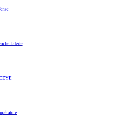
fense
nche l'alerte
 ICEYE
mpérature