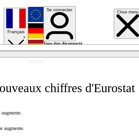
Se connecter
Close menu
English
Français
Deutsch
Vous êtes déconnecté.
Se connecter
Español
Lumières éteintes
nouveaux chiffres d'Eurostat
e augmente.
gie augmente.