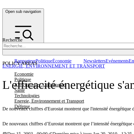
Open sub navigation
Recherche
Rapporteur
Politique
Économie
Newsletters
Evénements
Em
POLICY AREAS
ENERGIE, ENVIRONNEMENT ET TRANSPORT
Economie
Politique
L'efficacité énergétique s'
Agriculture et Alimentation
Santé
Technologies
Energie, Environnement et Transport
Défense
De nouveaux chiffres d'Eurostat montrent que l'intensité énergétique
De nouveaux chiffres d’Eurostat montrent que l’intensité énergétiqu
Dec 15, 2003 - 00:00
Dernière mise à jour: Jan 29, 2010 - 12:25