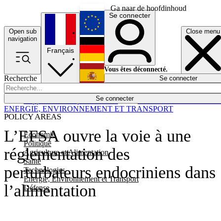
Ga naar de hoofdinhoud
Se connecter
Open sub
Close menu
English
navigation
Français
Deutsch
Vous êtes déconnecté.
Recherche
Se connecter
Español
Lumières éteintes
Se connecter
Rapporteur
Politique
Économie
Newsletters
Evénements
Em
ENERGIE, ENVIRONNEMENT ET TRANSPORT
POLICY AREAS
L’EFSA ouvre la voie à une
Economie
Politique
réglementation des
Agriculture et Alimentation
Santé
perturbateurs endocriniens dans
Technologies
Energie, Environnement et Transport
l’alimentation
Défense