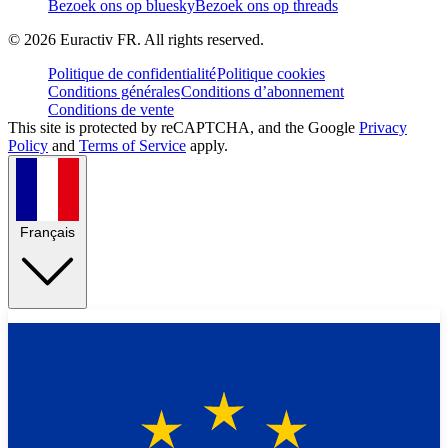
Bezoek ons op bluesky
Bezoek ons op threads
©
2026
Euractiv FR. All rights reserved.
Politique de confidentialité
Politique cookies
Conditions générales
Conditions d’abonnement
Conditions de vente
This site is protected by reCAPTCHA, and the Google
Privacy
Policy
and
Terms of Service
apply.
Français