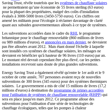
Saving Trust, révèle toutefois que les
systèmes de chauffage solaires
ne permettraient qu’une économie de 55 livres sterling (63 euros)
pour la plupart des propriétaires, malgré des coûts d'installation
évalués à 3000-5000 livres (3450-5750 euros). Ces chiffres ont
amené les militants pour l'écologie à réclamer davantage de clarté
quant aux subsides gouvernementaux alloués à ce type de systèmes.
Les subventions accordées dans le cadre du
RHI
, le programme
britannique pour le chauffage renouvelable (860 millions de livres
ou 989 millions d'euros), et
annoncées en mars dernier
, ne devraient
pas être allouées avant 2012. Mais étant donné l'échelle à laquelle
sont installés ces systèmes de chauffage solaires, les ménages ne
devraient en bénéficier qu'à hauteur de 96 livres (110 euros) par an.
Le montant réel devrait cependant être plus élevé, car les petites
installations recevront sans doute de plus grandes subventions.
Energy Saving Trust a également révélé qu'entre le 1er août et le 9
octobre de cette année, 707 personnes avaient reçu de nouvelles
subventions de 300 livres (345 euros) pour des systèmes thermiques
solaires. Le gouvernement a mis de côté 15 millions de livres (17,2
millions d'euros) à destination du
programme de primes accordées
pour l'utilisation de systèmes de chauffage renouvelable (RHPP)
qui
sera en place jusqu'en mars 2012. Ce programme alloue des
subventions pour l'utilisation d'une série de technologies de
chauffage écologiques, telles que les pompes à chaleur