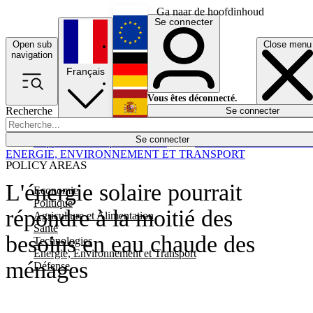
Ga naar de hoofdinhoud
Se connecter
Open sub
Close menu
English
navigation
Français
Deutsch
Vous êtes déconnecté.
Recherche
Se connecter
Español
Lumières éteintes
Se connecter
Rapporteur
Politique
Économie
Newsletters
Evénements
Em
ENERGIE, ENVIRONNEMENT ET TRANSPORT
POLICY AREAS
L'énergie solaire pourrait
Economie
Politique
répondre à la moitié des
Agriculture et Alimentation
Santé
besoins en eau chaude des
Technologies
Energie, Environnement et Transport
ménages
Défense