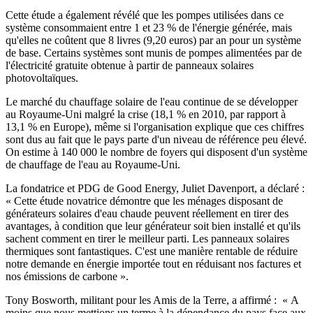
Cette étude a également révélé que les pompes utilisées dans ce
système consommaient entre 1 et 23 % de l'énergie générée, mais
qu'elles ne coûtent que 8 livres (9,20 euros) par an pour un système
de base. Certains systèmes sont munis de pompes alimentées par de
l'électricité gratuite obtenue à partir de panneaux solaires
photovoltaïques.
Le marché du chauffage solaire de l'eau continue de se développer
au Royaume-Uni malgré la crise (18,1 % en 2010, par rapport à
13,1 % en Europe), même si l'organisation explique que ces chiffres
sont dus au fait que le pays parte d'un niveau de référence peu élevé.
On estime à 140 000 le nombre de foyers qui disposent d'un système
de chauffage de l'eau au Royaume-Uni.
La fondatrice et PDG de Good Energy, Juliet Davenport, a déclaré :
« Cette étude novatrice démontre que les ménages disposant de
générateurs solaires d'eau chaude peuvent réellement en tirer des
avantages, à condition que leur générateur soit bien installé et qu'ils
sachent comment en tirer le meilleur parti. Les panneaux solaires
thermiques sont fantastiques. C'est une manière rentable de réduire
notre demande en énergie importée tout en réduisant nos factures et
nos émissions de carbone ».
Tony Bosworth, militant pour les Amis de la Terre, a affirmé : « A
moins que nous mettions un terme à la dépendance du pays face aux