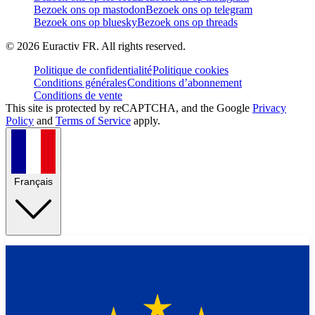
Bezoek ons op mastodon
Bezoek ons op telegram
Bezoek ons op bluesky
Bezoek ons op threads
©
2026
Euractiv FR. All rights reserved.
Politique de confidentialité
Politique cookies
Conditions générales
Conditions d’abonnement
Conditions de vente
This site is protected by reCAPTCHA, and the Google
Privacy
Policy
and
Terms of Service
apply.
Français