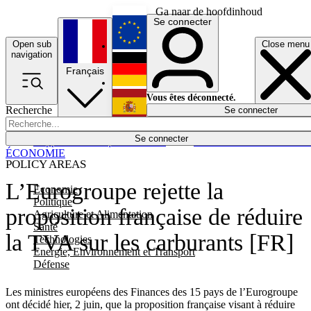
Ga naar de hoofdinhoud
Se connecter
Open sub
Close menu
English
navigation
Français
Deutsch
Vous êtes déconnecté.
Recherche
Se connecter
Español
Lumières éteintes
Se connecter
Rapporteur
Politique
Économie
Newsletters
Evénements
Em
ÉCONOMIE
POLICY AREAS
L’Eurogroupe rejette la
Economie
Politique
proposition française de réduire
Agriculture et Alimentation
Santé
la TVA sur les carburants [FR]
Technologies
Energie, Environnement et Transport
Défense
Les ministres européens des Finances des 15 pays de l’Eurogroupe
ont décidé hier, 2 juin, que la proposition française visant à réduire