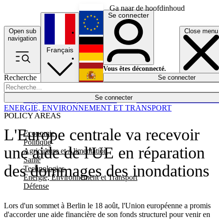
Ga naar de hoofdinhoud
Se connecter
Open sub
Close menu
English
navigation
Français
Deutsch
Vous êtes déconnecté.
Recherche
Se connecter
Español
Lumières éteintes
Se connecter
Rapporteur
Politique
Économie
Newsletters
Evénements
Em
ENERGIE, ENVIRONNEMENT ET TRANSPORT
POLICY AREAS
L'Europe centrale va recevoir
Economie
Politique
une aide de l'UE en réparation
Agriculture et Alimentation
Santé
des dommages des inondations
Technologies
Energie, Environnement et Transport
Défense
Lors d'un sommet à Berlin le 18 août, l'Union européenne a promis
d'accorder une aide financière de son fonds structurel pour venir en