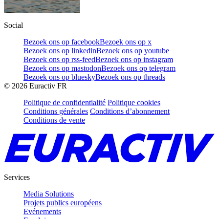
Social
Bezoek ons op facebook
Bezoek ons op x
Bezoek ons op linkedin
Bezoek ons op youtube
Bezoek ons op rss-feed
Bezoek ons op instagram
Bezoek ons op mastodon
Bezoek ons op telegram
Bezoek ons op bluesky
Bezoek ons op threads
©
2026
Euractiv FR
Politique de confidentialité
Politique cookies
Conditions générales
Conditions d’abonnement
Conditions de vente
Services
Media Solutions
Projets publics européens
Evénements