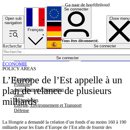
Ga naar de hoofdinhoud
Se connecter
Open sub
Close menu
English
navigation
Français
Deutsch
Vous êtes déconnecté.
Recherche
Se connecter
Español
Lumières éteintes
Se connecter
Rapporteur
Politique
Économie
Newsletters
Evénements
Em
ÉCONOMIE
POLICY AREAS
L’Europe de l’Est appelle à un
Economie
Politique
plan de relance de plusieurs
Agriculture et Alimentation
Santé
milliards
Technologies
Energie, Environnement et Transport
Défense
La Hongrie a demandé la création d’un fonds d’au moins 160 à 190
milliards pour les Etats d’Europe de l’Est afin de fournir des