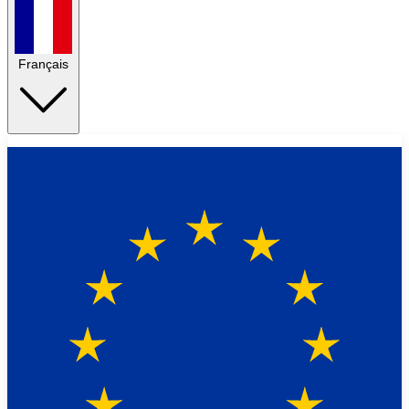
Français