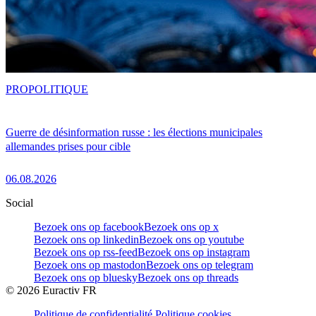
PRO
POLITIQUE
Guerre de désinformation russe : les élections municipales
allemandes prises pour cible
06.08.2026
Social
Bezoek ons op facebook
Bezoek ons op x
Bezoek ons op linkedin
Bezoek ons op youtube
Bezoek ons op rss-feed
Bezoek ons op instagram
Bezoek ons op mastodon
Bezoek ons op telegram
Bezoek ons op bluesky
Bezoek ons op threads
©
2026
Euractiv FR
Politique de confidentialité
Politique cookies