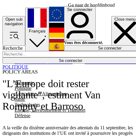
Ga naar de hoofdinhoud
Se connecter
Open sub
Close menu
English
navigation
Français
Deutsch
Vous êtes déconnecté.
Recherche
Se connecter
Español
Lumières éteintes
Se connecter
Rapporteur
Politique
Économie
Newsletters
Evénements
Em
POLITIQUE
POLICY AREAS
"L’Europe doit rester
Economie
Politique
vigilante", estiment Van
Agriculture et Alimentation
Santé
Rompuy et Barroso
Technologies
Energie, Environnement et Transport
Défense
A la veille du dixième anniversaire des attentats du 11 septembre, les
dirigeants des institutions de l’UE ont invité à poursuivre les progrès