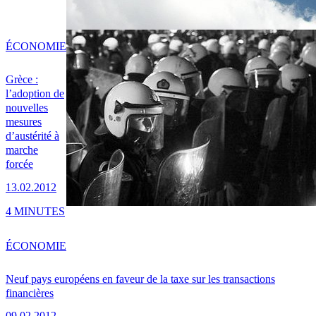
ÉCONOMIE
Grèce :
l’adoption de
nouvelles
mesures
d’austérité à
marche
forcée
13.02.2012
4 MINUTES
ÉCONOMIE
Neuf pays européens en faveur de la taxe sur les transactions
financières
09.02.2012