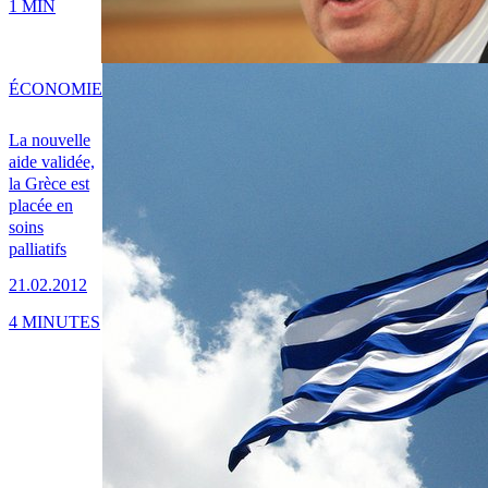
1 MIN
ÉCONOMIE
La nouvelle
aide validée,
la Grèce est
placée en
soins
palliatifs
21.02.2012
4 MINUTES