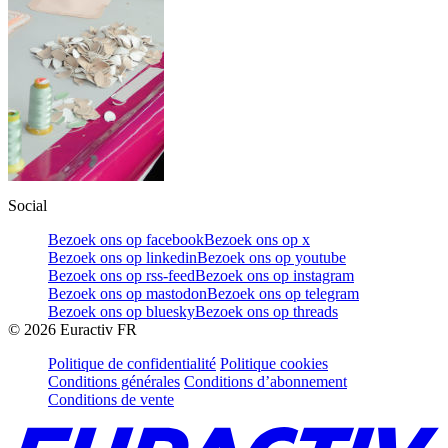
Social
Bezoek ons op facebook
Bezoek ons op x
Bezoek ons op linkedin
Bezoek ons op youtube
Bezoek ons op rss-feed
Bezoek ons op instagram
Bezoek ons op mastodon
Bezoek ons op telegram
Bezoek ons op bluesky
Bezoek ons op threads
©
2026
Euractiv FR
Politique de confidentialité
Politique cookies
Conditions générales
Conditions d’abonnement
Conditions de vente