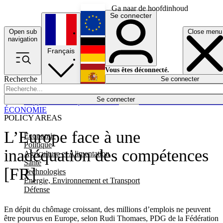
Ga naar de hoofdinhoud
Se connecter
Open sub
Close menu
English
navigation
Français
Deutsch
Vous êtes déconnecté.
Recherche
Se connecter
Español
Lumières éteintes
Se connecter
Rapporteur
Politique
Économie
Newsletters
Evénements
Em
ÉCONOMIE
POLICY AREAS
L’Europe face à une
Economie
Politique
inadéquation des compétences
Agriculture et Alimentation
Santé
[FR]
Technologies
Energie, Environnement et Transport
Défense
En dépit du chômage croissant, des millions d’emplois ne peuvent
être pourvus en Europe, selon Rudi Thomaes, PDG de la Fédération