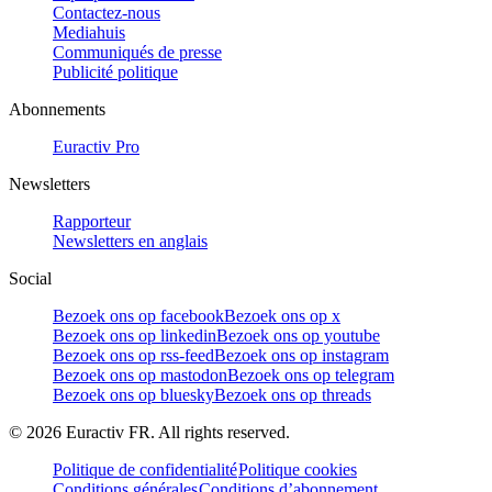
Contactez-nous
Mediahuis
Communiqués de presse
Publicité politique
Abonnements
Euractiv Pro
Newsletters
Rapporteur
Newsletters en anglais
Social
Bezoek ons op facebook
Bezoek ons op x
Bezoek ons op linkedin
Bezoek ons op youtube
Bezoek ons op rss-feed
Bezoek ons op instagram
Bezoek ons op mastodon
Bezoek ons op telegram
Bezoek ons op bluesky
Bezoek ons op threads
©
2026
Euractiv FR. All rights reserved.
Politique de confidentialité
Politique cookies
Conditions générales
Conditions d’abonnement