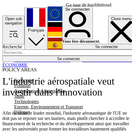
Ga naar de hoofdinhoud
Se connecter
Open sub
Close menu
English
navigation
Français
Deutsch
Vous êtes déconnecté.
Recherche
Se connecter
Español
Lumières éteintes
Se connecter
Rapporteur
Politique
Économie
Newsletters
Evénements
Em
ÉCONOMIE
POLICY AREAS
L'industrie aérospatiale veut
Economie
Politique
investir dans l'innovation
Agriculture et Alimentation
Santé
Technologies
Energie, Environnement et Transport
Défense
Afin de rester le leader mondial, l'industrie aéronautique de l'UE ne
doit pas se reposer sur ses lauriers, mais plutôt chercher à accroître le
financement de la recherche et du développement ainsi que travailler
avec les universités pour former les travailleurs hautement qualifiés