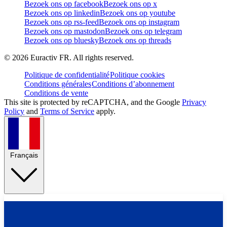
Bezoek ons op facebook
Bezoek ons op x
Bezoek ons op linkedin
Bezoek ons op youtube
Bezoek ons op rss-feed
Bezoek ons op instagram
Bezoek ons op mastodon
Bezoek ons op telegram
Bezoek ons op bluesky
Bezoek ons op threads
©
2026
Euractiv FR. All rights reserved.
Politique de confidentialité
Politique cookies
Conditions générales
Conditions d’abonnement
Conditions de vente
This site is protected by reCAPTCHA, and the Google
Privacy
Policy
and
Terms of Service
apply.
Français