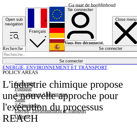
Ga naar de hoofdinhoud
Se connecter
Open sub
Close menu
English
navigation
Français
Deutsch
Vous êtes déconnecté.
Recherche
Se connecter
Español
Lumières éteintes
Se connecter
Rapporteur
Politique
Économie
Newsletters
Evénements
Em
ENERGIE, ENVIRONNEMENT ET TRANSPORT
POLICY AREAS
L'industrie chimique propose
Economie
Politique
une nouvelle approche pour
Agriculture et Alimentation
Santé
l'exécution du processus
Technologies
Energie, Environnement et Transport
REACH
Défense