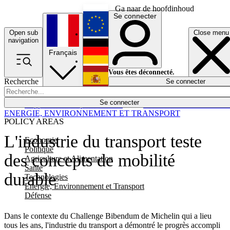
Ga naar de hoofdinhoud
Se connecter
Open sub
Close menu
English
navigation
Français
Deutsch
Vous êtes déconnecté.
Recherche
Se connecter
Español
Lumières éteintes
Se connecter
Rapporteur
Politique
Économie
Newsletters
Evénements
Em
ENERGIE, ENVIRONNEMENT ET TRANSPORT
POLICY AREAS
L'industrie du transport teste
Economie
Politique
des concepts de mobilité
Agriculture et Alimentation
Santé
durable
Technologies
Energie, Environnement et Transport
Défense
Dans le contexte du Challenge Bibendum de Michelin qui a lieu
tous les ans, l'industrie du transport a démontré le progrès accompli