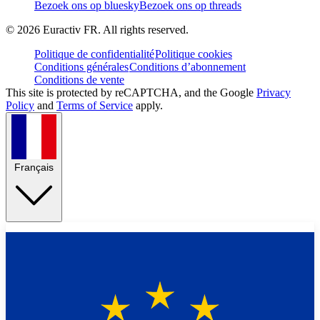
Bezoek ons op bluesky
Bezoek ons op threads
©
2026
Euractiv FR. All rights reserved.
Politique de confidentialité
Politique cookies
Conditions générales
Conditions d’abonnement
Conditions de vente
This site is protected by reCAPTCHA, and the Google
Privacy
Policy
and
Terms of Service
apply.
Français