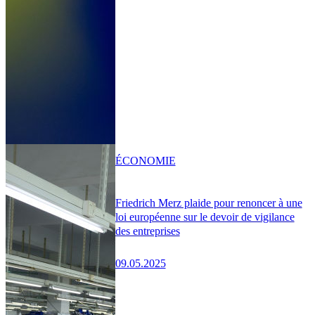
ÉCONOMIE
Friedrich Merz plaide pour renoncer à une
loi européenne sur le devoir de vigilance
des entreprises
09.05.2025