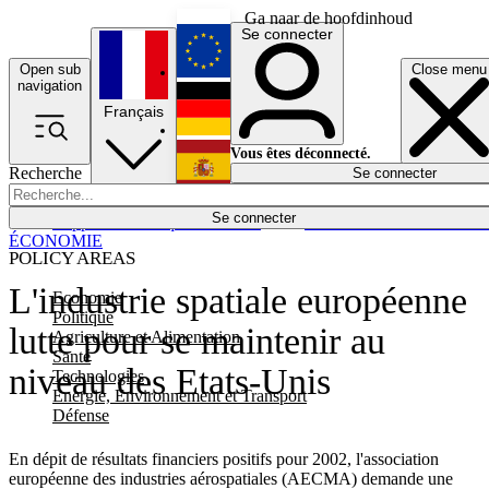
Ga naar de hoofdinhoud
Se connecter
Open sub
Close menu
English
navigation
Français
Deutsch
Vous êtes déconnecté.
Recherche
Se connecter
Español
Lumières éteintes
Se connecter
Rapporteur
Politique
Économie
Newsletters
Evénements
Em
ÉCONOMIE
POLICY AREAS
L'industrie spatiale européenne
Economie
Politique
lutte pour se maintenir au
Agriculture et Alimentation
Santé
niveau des Etats-Unis
Technologies
Energie, Environnement et Transport
Défense
En dépit de résultats financiers positifs pour 2002, l'association
européenne des industries aérospatiales (AECMA) demande une