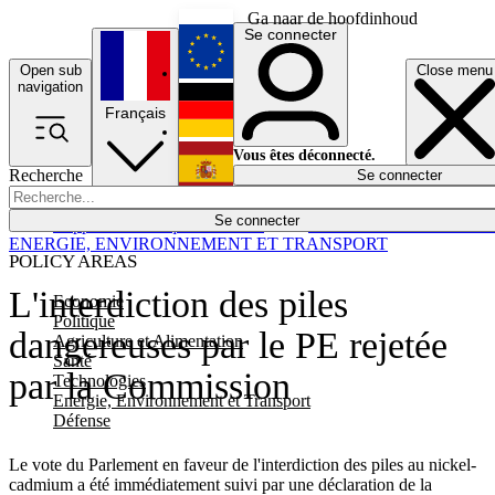
Ga naar de hoofdinhoud
Se connecter
Open sub
Close menu
English
navigation
Français
Deutsch
Vous êtes déconnecté.
Recherche
Se connecter
Español
Lumières éteintes
Se connecter
Rapporteur
Politique
Économie
Newsletters
Evénements
Em
ENERGIE, ENVIRONNEMENT ET TRANSPORT
POLICY AREAS
L'interdiction des piles
Economie
Politique
dangereuses par le PE rejetée
Agriculture et Alimentation
Santé
par la Commission
Technologies
Energie, Environnement et Transport
Défense
Le vote du Parlement en faveur de l'interdiction des piles au nickel-
cadmium a été immédiatement suivi par une déclaration de la