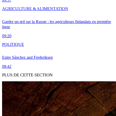
09:57
AGRICULTURE & ALIMENTATION
Garder un œil sur la Russie : les agriculteurs finlandais en première
ligne
09:20
POLITIQUE
Entre Sánchez and Frederiksen
08:42
PLUS DE CETTE SECTION