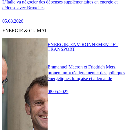
L’Italie va négocier des dépenses supplémentaires en énergie et
défense avec Bruxelles
05.08.2026
ENERGIE & CLIMAT
ENERGIE, ENVIRONNEMENT ET
TRANSPORT
Emmanuel Macron et Friedrich Merz
prônent un « réalignement » des politiques
énergétiques française et allemande
08.05.2025