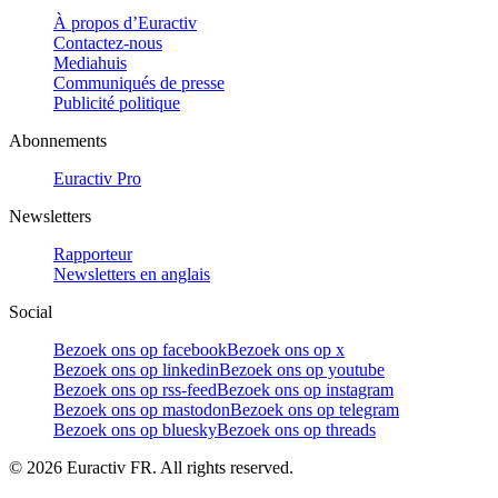
À propos d’Euractiv
Contactez-nous
Mediahuis
Communiqués de presse
Publicité politique
Abonnements
Euractiv Pro
Newsletters
Rapporteur
Newsletters en anglais
Social
Bezoek ons op facebook
Bezoek ons op x
Bezoek ons op linkedin
Bezoek ons op youtube
Bezoek ons op rss-feed
Bezoek ons op instagram
Bezoek ons op mastodon
Bezoek ons op telegram
Bezoek ons op bluesky
Bezoek ons op threads
©
2026
Euractiv FR. All rights reserved.