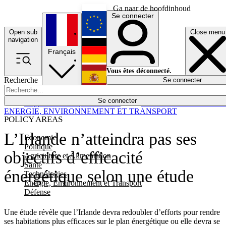
Ga naar de hoofdinhoud
Se connecter
Open sub
Close menu
English
navigation
Français
Deutsch
Vous êtes déconnecté.
Recherche
Se connecter
Español
Lumières éteintes
Se connecter
Rapporteur
Politique
Économie
Newsletters
Evénements
Em
ENERGIE, ENVIRONNEMENT ET TRANSPORT
POLICY AREAS
L’Irlande n’atteindra pas ses
Economie
Politique
objectifs d’efficacité
Agriculture et Alimentation
Santé
énergétique selon une étude
Technologies
Energie, Environnement et Transport
Défense
Une étude révèle que l’Irlande devra redoubler d’efforts pour rendre
ses habitations plus efficaces sur le plan énergétique ou elle devra se