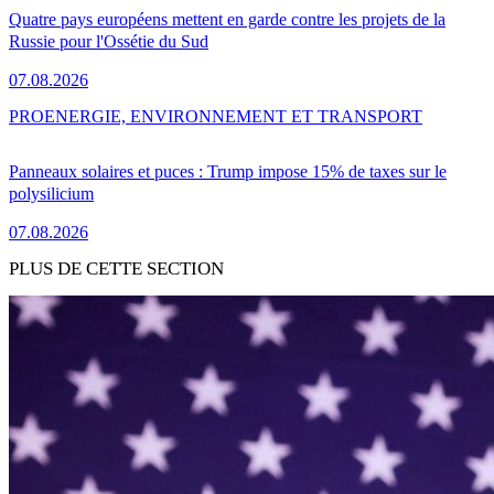
Quatre pays européens mettent en garde contre les projets de la
Russie pour l'Ossétie du Sud
07.08.2026
PRO
ENERGIE, ENVIRONNEMENT ET TRANSPORT
Panneaux solaires et puces : Trump impose 15% de taxes sur le
polysilicium
07.08.2026
PLUS DE CETTE SECTION