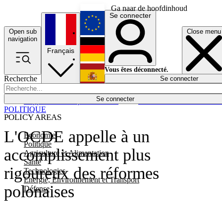
Ga naar de hoofdinhoud
Se connecter
Open sub
Close menu
English
navigation
Français
Deutsch
Vous êtes déconnecté.
Recherche
Se connecter
Español
Lumières éteintes
Se connecter
Rapporteur
Politique
Économie
Newsletters
Evénements
Em
POLITIQUE
POLICY AREAS
L'OCDE appelle à un
Economie
Politique
accomplissement plus
Agriculture et Alimentation
Santé
rigoureux des réformes
Technologies
Energie, Environnement et Transport
polonaises
Défense