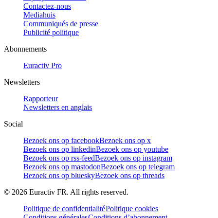
Contactez-nous
Mediahuis
Communiqués de presse
Publicité politique
Abonnements
Euractiv Pro
Newsletters
Rapporteur
Newsletters en anglais
Social
Bezoek ons op facebook
Bezoek ons op x
Bezoek ons op linkedin
Bezoek ons op youtube
Bezoek ons op rss-feed
Bezoek ons op instagram
Bezoek ons op mastodon
Bezoek ons op telegram
Bezoek ons op bluesky
Bezoek ons op threads
©
2026
Euractiv FR. All rights reserved.
Politique de confidentialité
Politique cookies
Conditions générales
Conditions d’abonnement