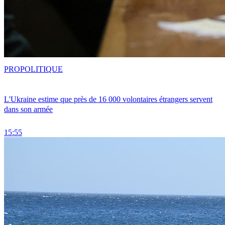
PRO
POLITIQUE
L'Ukraine estime que près de 16 000 volontaires étrangers servent
dans son armée
15:55