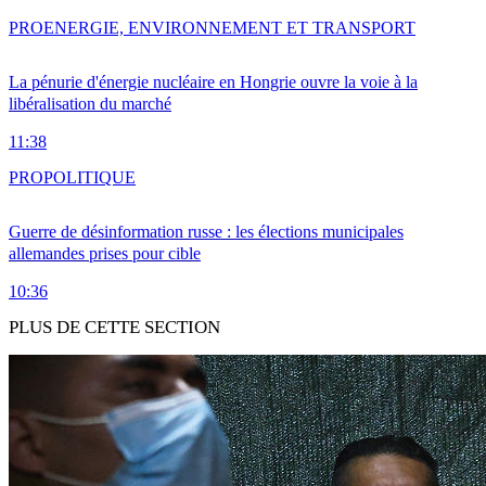
PRO
ENERGIE, ENVIRONNEMENT ET TRANSPORT
La pénurie d'énergie nucléaire en Hongrie ouvre la voie à la
libéralisation du marché
11:38
PRO
POLITIQUE
Guerre de désinformation russe : les élections municipales
allemandes prises pour cible
10:36
PLUS DE CETTE SECTION