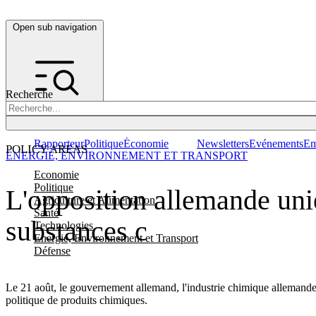
Open sub navigation
Recherche
Rapporteur
Politique
Économie
Newsletters
Evénements
Em
POLICY AREAS
ENERGIE, ENVIRONNEMENT ET TRANSPORT
Economie
Politique
L'opposition allemande unie f
Agriculture et Alimentation
Santé
substances c
Technologies
Energie, Environnement et Transport
Défense
Le 21 août, le gouvernement allemand, l'industrie chimique allemande e
politique de produits chimiques.