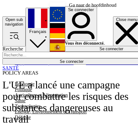
Ga naar de hoofdinhoud
Se connecter
Open sub
Close menu
English
navigation
Français
Deutsch
Vous êtes déconnecté.
Recherche
Se connecter
Español
Lumières éteintes
Se connecter
Rapporteur
Politique
Économie
Newsletters
Evénements
Em
SANTÉ
POLICY AREAS
L'UE a lancé une campagne
Economie
Politique
pour combattre les risques des
Agriculture et Alimentation
Santé
substances dangereuses au
Technologies
Energie, Environnement et Transport
travail
Défense