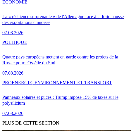
ÉCONOMIE
La « résilience surprenante » de l'Allemagne face à la forte hausse
des exportations chinoises
07.08.2026
POLITIQUE
Quatre pays européens mettent en garde contre les projets de la
Russie pour l'Ossétie du Sud
07.08.2026
PRO
ENERGIE, ENVIRONNEMENT ET TRANSPORT
Panneaux solaires et puces : Trump impose 15% de taxes sur le
polysilicium
07.08.2026
PLUS DE CETTE SECTION