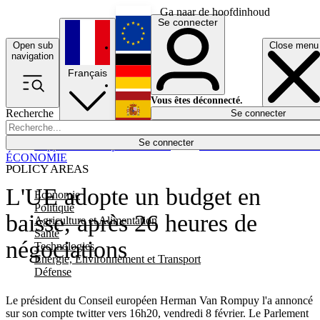
Ga naar de hoofdinhoud
Se connecter
Open sub
Close menu
English
navigation
Français
Deutsch
Vous êtes déconnecté.
Recherche
Se connecter
Español
Lumières éteintes
Se connecter
Rapporteur
Politique
Économie
Newsletters
Evénements
Em
ÉCONOMIE
POLICY AREAS
L'UE adopte un budget en
Economie
Politique
baisse, après 26 heures de
Agriculture et Alimentation
Santé
négociations
Technologies
Energie, Environnement et Transport
Défense
Le président du Conseil européen Herman Van Rompuy l'a annoncé
sur son compte twitter vers 16h20, vendredi 8 février. Le Parlement