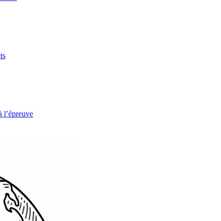
ts
à l’épreuve