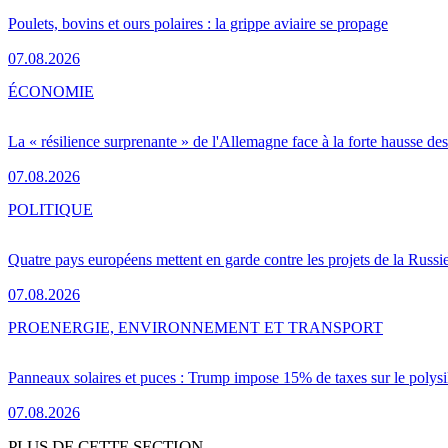
Poulets, bovins et ours polaires : la grippe aviaire se propage
07.08.2026
ÉCONOMIE
La « résilience surprenante » de l'Allemagne face à la forte hausse de
07.08.2026
POLITIQUE
Quatre pays européens mettent en garde contre les projets de la Russi
07.08.2026
PRO
ENERGIE, ENVIRONNEMENT ET TRANSPORT
Panneaux solaires et puces : Trump impose 15% de taxes sur le polysi
07.08.2026
PLUS DE CETTE SECTION