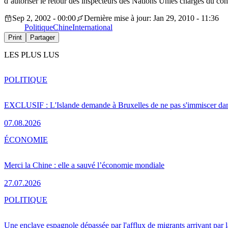
d’autoriser le retour des inspecteurs des Nations Unies chargés du con
Sep 2, 2002 - 00:00
Dernière mise à jour: Jan 29, 2010 - 11:36
Politique
Chine
International
Print
Partager
LES PLUS LUS
POLITIQUE
EXCLUSIF : L'Islande demande à Bruxelles de ne pas s'immiscer dan
07.08.2026
ÉCONOMIE
Merci la Chine : elle a sauvé l’économie mondiale
27.07.2026
POLITIQUE
Une enclave espagnole dépassée par l'afflux de migrants arrivant par 