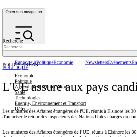
Open sub navigation
Recherche
Rapporteur
Politique
Économie
Newsletters
Evénements
Em
POLICY AREAS
POLITIQUE
Economie
Politique
L'UE assure aux pays candid
Agriculture et Alimentation
Santé
Technologies
Energie, Environnement et Transport
Défense
Les ministres des Affaires étrangères de l'UE, réunis à Elsinore les 30
d'autoriser le retour des inspecteurs des Nations Unies chargés du con
Les ministres des Affaires étrangères de l’UE, réunis à Elsinore les 30