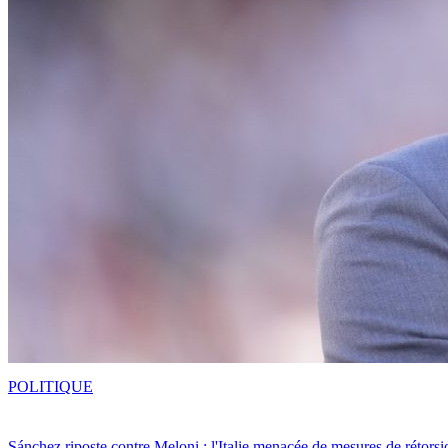
POLITIQUE
Sánchez riposte contre Meloni : l'Italie menacée de mesures de rétorsi