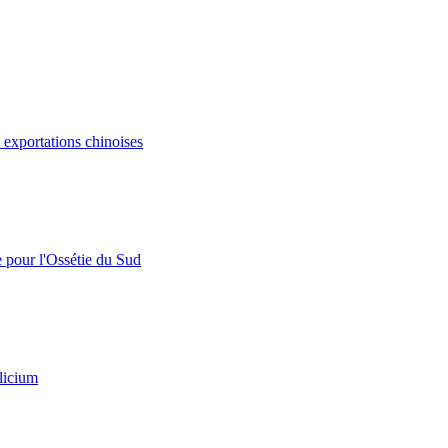
s exportations chinoises
e pour l'Ossétie du Sud
licium