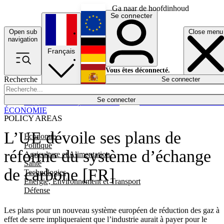
Ga naar de hoofdinhoud
Se connecter
Open sub
Close menu
English
navigation
Français
Deutsch
Vous êtes déconnecté.
Recherche
Se connecter
Español
Lumières éteintes
Se connecter
Rapporteur
Politique
Économie
Newsletters
Evénements
Em
ÉCONOMIE
POLICY AREAS
L’UE dévoile ses plans de
Economie
Politique
réforme du système d’échange
Agriculture et Alimentation
Santé
de carbone [FR]
Technologies
Energie, Environnement et Transport
Défense
Les plans pour un nouveau système européen de réduction des gaz à
effet de serre impliqueraient que l’industrie aurait à payer pour le