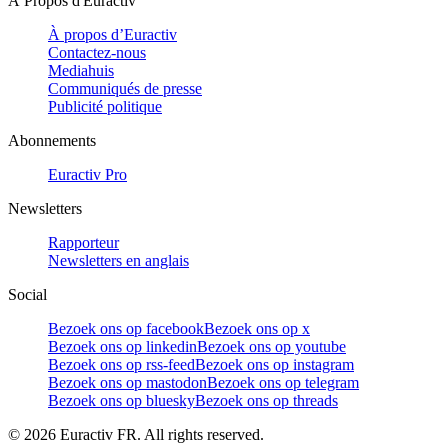
À Propos d'Euractiv
À propos d’Euractiv
Contactez-nous
Mediahuis
Communiqués de presse
Publicité politique
Abonnements
Euractiv Pro
Newsletters
Rapporteur
Newsletters en anglais
Social
Bezoek ons op facebook
Bezoek ons op x
Bezoek ons op linkedin
Bezoek ons op youtube
Bezoek ons op rss-feed
Bezoek ons op instagram
Bezoek ons op mastodon
Bezoek ons op telegram
Bezoek ons op bluesky
Bezoek ons op threads
©
2026
Euractiv FR. All rights reserved.