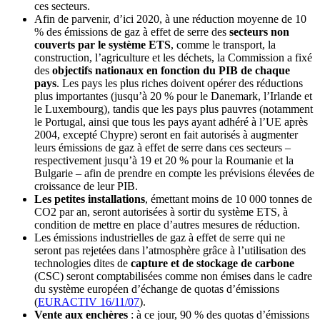
ces secteurs.
Afin de parvenir, d’ici 2020, à une réduction moyenne de 10
% des émissions de gaz à effet de serre des
secteurs non
couverts par le système ETS
, comme le transport, la
construction, l’agriculture et les déchets, la Commission a fixé
des
objectifs nationaux en fonction du PIB de chaque
pays
. Les pays les plus riches doivent opérer des réductions
plus importantes (jusqu’à 20 % pour le Danemark, l’Irlande et
le Luxembourg), tandis que les pays plus pauvres (notamment
le Portugal, ainsi que tous les pays ayant adhéré à l’UE après
2004, excepté Chypre) seront en fait autorisés à augmenter
leurs émissions de gaz à effet de serre dans ces secteurs –
respectivement jusqu’à 19 et 20 % pour la Roumanie et la
Bulgarie – afin de prendre en compte les prévisions élevées de
croissance de leur PIB.
Les petites installations
, émettant moins de 10 000 tonnes de
CO2 par an, seront autorisées à sortir du système ETS, à
condition de mettre en place d’autres mesures de réduction.
Les émissions industrielles de gaz à effet de serre qui ne
seront pas rejetées dans l’atmosphère grâce à l’utilisation des
technologies dites de
capture et de stockage de carbone
(CSC) seront comptabilisées comme non émises dans le cadre
du système européen d’échange de quotas d’émissions
(
EURACTIV 16/11/07
).
Vente aux enchères
: à ce jour, 90 % des quotas d’émissions