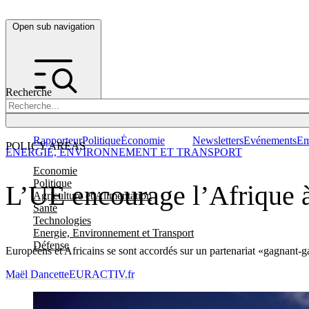
Open sub navigation
Recherche
Rapporteur
Politique
Économie
Newsletters
Evénements
Em
POLICY AREAS
ENERGIE, ENVIRONNEMENT ET TRANSPORT
Economie
Politique
L’UE encourage l’Afrique à
Agriculture et Alimentation
Santé
Technologies
Energie, Environnement et Transport
Défense
Européens et Africains se sont accordés sur un partenariat «gagnant-g
Maël Dancette
EURACTIV.fr