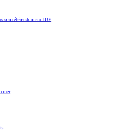
s son référendum sur l'UE
la mer
ts