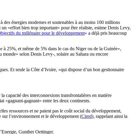
s à des énergies modernes et soutenables à au moins 100 millions
 un «effort bien trop important» pour être réaliste, estime Denis Levy,
bjectifs du millénaire pour le développement
» a déjà pris beaucoup
égale à 25%, et même de 5% dans le cas du Niger ou de la Guinée»,
t au monde» selon Denis Levy-, solaire au Sahara ou encore
ques. Et seule la Côte d’Ivoire, «qui dispose d’un bon gestionnaire
 la capacité des interconnexions transfrontalières en matière
riat «gagnant-gagnant» entre les deux continents.
lles ressources et ne paient pas le coût social du développement,
e sur l’environnement et le développement (
Cired
), rappelant ainsi la
l’Energie, Gunther Oettinger.