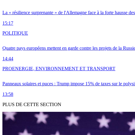
La « résilience surprenante » de l'Allemagne face à la forte hausse de
15:17
POLITIQUE
Quatre pays européens mettent en garde contre les projets de la Russi
14:44
PRO
ENERGIE, ENVIRONNEMENT ET TRANSPORT
Panneaux solaires et puces : Trump impose 15% de taxes sur le polysi
13:58
PLUS DE CETTE SECTION