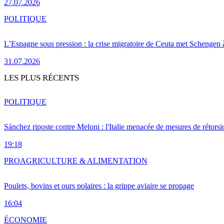
27.07.2026
POLITIQUE
L’Espagne sous pression : la crise migratoire de Ceuta met Schengen 
31.07.2026
LES PLUS RÉCENTS
POLITIQUE
Sánchez riposte contre Meloni : l'Italie menacée de mesures de rétorsi
19:18
PRO
AGRICULTURE & ALIMENTATION
Poulets, bovins et ours polaires : la grippe aviaire se propage
16:04
ÉCONOMIE