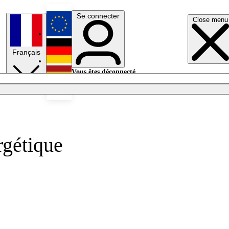
Se connecter
Close menu
English
Français
Deutsch
Vous êtes déconnecté.
Se connecter
Español
Lumières éteintes
rgétique