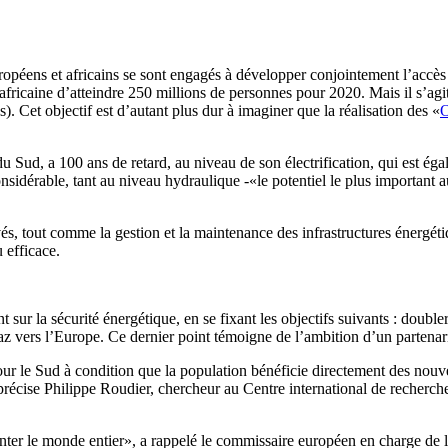
uropéens et africains se sont engagés à développer conjointement l’accè
africaine d’atteindre 250 millions de personnes pour 2020. Mais il s’agit
). Cet objectif est d’autant plus dur à imaginer que la réalisation des «
O
du Sud, a 100 ans de retard, au niveau de son électrification, qui est 
onsidérable, tant au niveau hydraulique -«le potentiel le plus importan
vés, tout comme la gestion et la maintenance des infrastructures énergéti
 efficace.
r la sécurité énergétique, en se fixant les objectifs suivants : doubler
e gaz vers l’Europe. Ce dernier point témoigne de l’ambition d’un partena
our le Sud à condition que la population bénéficie directement des nouve
récise Philippe Roudier, chercheur au Centre international de recherch
menter le monde entier», a rappelé le commissaire européen en charge de 