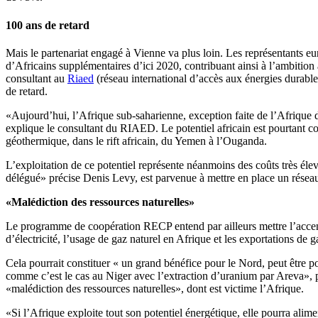
100 ans de retard
Mais le partenariat engagé à Vienne va plus loin. Les représentants e
d’Africains supplémentaires d’ici 2020, contribuant ainsi à l’ambition 
consultant au
Riaed
(réseau international d’accès aux énergies durables
de retard.
«Aujourd’hui, l’Afrique sub-saharienne, exception faite de l’Afrique 
explique le consultant du RIAED. Le potentiel africain est pourtant c
géothermique, dans le rift africain, du Yemen à l’Ouganda.
L’exploitation de ce potentiel représente néanmoins des coûts très éle
délégué» précise Denis Levy, est parvenue à mettre en place un réseau
«Malédiction des ressources naturelles»
Le programme de coopération RECP entend par ailleurs mettre l’accent su
d’électricité, l’usage de gaz naturel en Afrique et les exportations d
Cela pourrait constituer « un grand bénéfice pour le Nord, peut être p
comme c’est le cas au Niger avec l’extraction d’uranium par Areva», p
«malédiction des ressources naturelles», dont est victime l’Afrique.
«Si l’Afrique exploite tout son potentiel énergétique, elle pourra ali