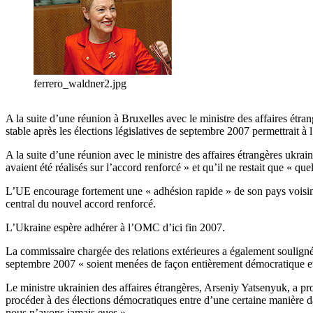
ferrero_waldner2.jpg
A la suite d’une réunion à Bruxelles avec le ministre des affaires étr
stable après les élections législatives de septembre 2007 permettrait 
A la suite d’une réunion avec le ministre des affaires étrangères ukrai
avaient été réalisés sur l’accord renforcé » et qu’il ne restait que «
L’UE encourage fortement une « adhésion rapide » de son pays voisin à
central du nouvel accord renforcé.
L’Ukraine espère adhérer à l’OMC d’ici fin 2007.
La commissaire chargée des relations extérieures a également souligné 
septembre 2007 « soient menées de façon entièrement démocratique et 
Le ministre ukrainien des affaires étrangères, Arseniy Yatsenyuk, a pr
procéder à des élections démocratiques entre d’une certaine manière dan
nous n’ayons jamais eues ».