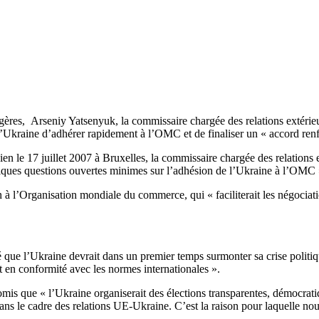
angères, Arseniy Yatsenyuk, la commissaire chargée des relations extérie
à l’Ukraine d’adhérer rapidement à l’OMC et de finaliser un « accord ren
nien le 17 juillet 2007 à Bruxelles, la commissaire chargée des relations
 quelques questions ouvertes minimes sur l’adhésion de l’Ukraine à l’OMC
 l’Organisation mondiale du commerce, qui « faciliterait les négociati
que l’Ukraine devrait dans un premier temps surmonter sa crise politique
en conformité avec les normes internationales ».
omis que « l’Ukraine organiserait des élections transparentes, démocrati
s le cadre des relations UE-Ukraine. C’est la raison pour laquelle nous 