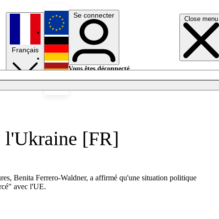
Se connecter
Close menu
English
Français
Deutsch
Vous êtes déconnecté.
Se connecter
Español
Lumières éteintes
 l'Ukraine [FR]
res, Benita Ferrero-Waldner, a affirmé qu'une situation politique
orcé" avec l'UE.