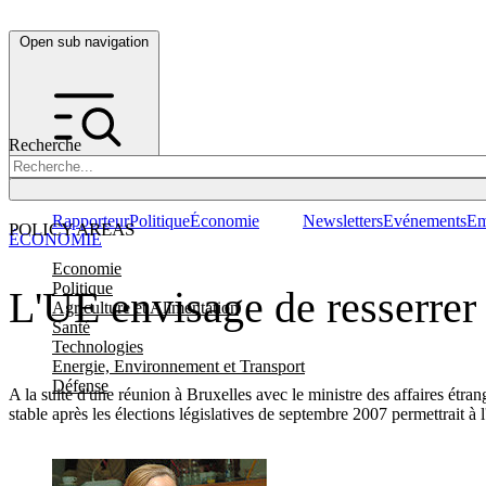
Open sub navigation
Recherche
Rapporteur
Politique
Économie
Newsletters
Evénements
Em
POLICY AREAS
ÉCONOMIE
Economie
Politique
L'UE envisage de resserrer
Agriculture et Alimentation
Santé
Technologies
Energie, Environnement et Transport
Défense
A la suite d'une réunion à Bruxelles avec le ministre des affaires étr
stable après les élections législatives de septembre 2007 permettrait 