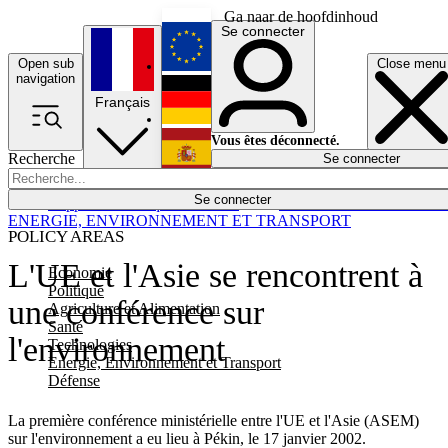
Ga naar de hoofdinhoud
Se connecter
Open sub
Close menu
English
navigation
Français
Deutsch
Vous êtes déconnecté.
Recherche
Se connecter
Español
Lumières éteintes
Se connecter
Rapporteur
Politique
Économie
Newsletters
Evénements
Em
ENERGIE, ENVIRONNEMENT ET TRANSPORT
POLICY AREAS
L'UE et l'Asie se rencontrent à
Economie
Politique
une conférence sur
Agriculture et Alimentation
Santé
l'environnement
Technologies
Energie, Environnement et Transport
Défense
La première conférence ministérielle entre l'UE et l'Asie (ASEM)
sur l'environnement a eu lieu à Pékin, le 17 janvier 2002.