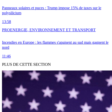
Panneaux solaires et puces : Trump impose 15% de taxes sur le
polysilicium
13:58
PRO
ENERGIE, ENVIRONNEMENT ET TRANSPORT
Incendies en Europe : les flammes s'apaisent au sud mais gagnent le
nord
11:46
PLUS DE CETTE SECTION