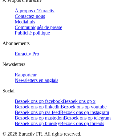
À Propos d'Euractiv
À propos d’Euractiv
Contactez-nous
Mediahuis
Communiqués de presse
Publicité politique
Abonnements
Euractiv Pro
Newsletters
Rapporteur
Newsletters en anglais
Social
Bezoek ons op facebook
Bezoek ons op x
Bezoek ons op linkedin
Bezoek ons op youtube
Bezoek ons op rss-feed
Bezoek ons op instagram
Bezoek ons op mastodon
Bezoek ons op telegram
Bezoek ons op bluesky
Bezoek ons op threads
©
2026
Euractiv FR. All rights reserved.