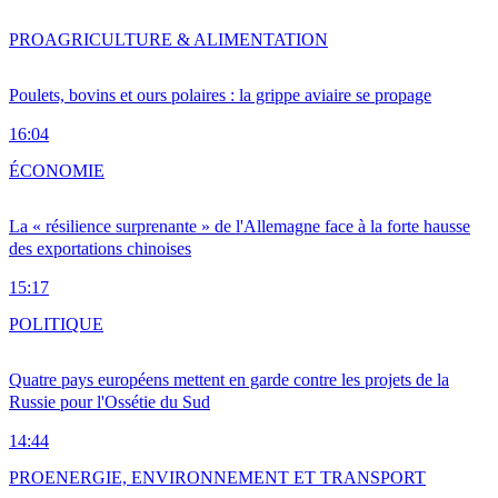
PRO
AGRICULTURE & ALIMENTATION
Poulets, bovins et ours polaires : la grippe aviaire se propage
16:04
ÉCONOMIE
La « résilience surprenante » de l'Allemagne face à la forte hausse
des exportations chinoises
15:17
POLITIQUE
Quatre pays européens mettent en garde contre les projets de la
Russie pour l'Ossétie du Sud
14:44
PRO
ENERGIE, ENVIRONNEMENT ET TRANSPORT