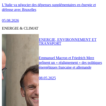
L’Italie va négocier des dépenses supplémentaires en énergie et
défense avec Bruxelles
05.08.2026
ENERGIE & CLIMAT
ENERGIE, ENVIRONNEMENT ET
TRANSPORT
Emmanuel Macron et Friedrich Merz
prônent un « réalignement » des politiques
énergétiques française et allemande
08.05.2025