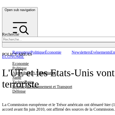
Open sub navigation
Recherche
Rapporteur
Politique
Économie
Newsletters
Evénements
Em
POLICY AREAS
ÉCONOMIE
Economie
Politique
L'UE et les Etats-Unis vont
Agriculture et Alimentation
Santé
terroriste
Technologies
Energie, Environnement et Transport
Défense
La Commission européenne et le Trésor américain ont démarré hier (11 
accord avant fin juin 2010, ont affirmé des sources de la Commission.