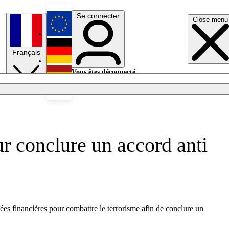
Se connecter
Close menu
English
Français
Deutsch
Vous êtes déconnecté.
Se connecter
Español
Lumières éteintes
ur conclure un accord anti
es financières pour combattre le terrorisme afin de conclure un