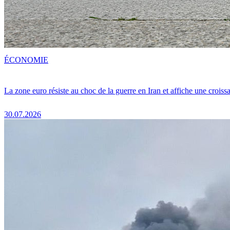
ÉCONOMIE
La zone euro résiste au choc de la guerre en Iran et affiche une crois
30.07.2026