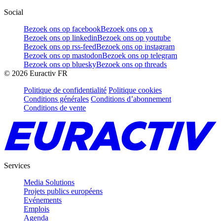
Social
Bezoek ons op facebook
Bezoek ons op x
Bezoek ons op linkedin
Bezoek ons op youtube
Bezoek ons op rss-feed
Bezoek ons op instagram
Bezoek ons op mastodon
Bezoek ons op telegram
Bezoek ons op bluesky
Bezoek ons op threads
©
2026
Euractiv FR
Politique de confidentialité
Politique cookies
Conditions générales
Conditions d’abonnement
Conditions de vente
Services
Media Solutions
Projets publics européens
Evénements
Emplois
Agenda