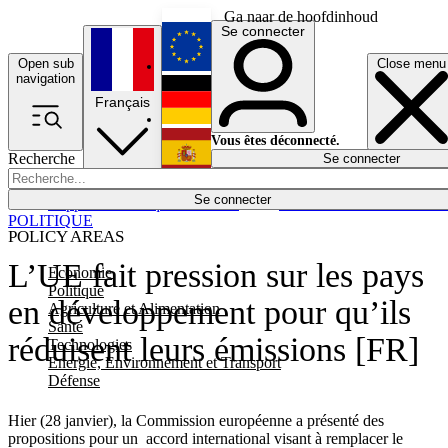
Ga naar de hoofdinhoud
Se connecter
Open sub
Close menu
English
navigation
Français
Deutsch
Vous êtes déconnecté.
Recherche
Se connecter
Español
Lumières éteintes
Se connecter
Rapporteur
Politique
Économie
Newsletters
Evénements
Em
POLITIQUE
POLICY AREAS
L’UE fait pression sur les pays
Economie
Politique
en développement pour qu’ils
Agriculture et Alimentation
Santé
réduisent leurs émissions [FR]
Technologies
Energie, Environnement et Transport
Défense
Hier (28 janvier), la Commission européenne a présenté des
propositions pour un accord international visant à remplacer le