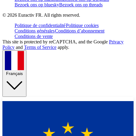
Bezoek ons op bluesky
Bezoek ons op threads
©
2026
Euractiv FR. All rights reserved.
Politique de confidentialité
Politique cookies
Conditions générales
Conditions d’abonnement
Conditions de vente
This site is protected by reCAPTCHA, and the Google
Privacy
Policy
and
Terms of Service
apply.
Français