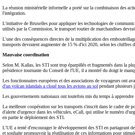
La réunion ministérielle informelle a porté sur la combinaison des act
l'intégration.
L'initiative de Bruxelles pour appliquer les technologies de communicat
utilisés par la Commission, le transport routier de marchandises devra
L'une des conséquences directes de la multiplication des embouteillag
transports devraient augmenter de 15 % d'ici 2020, selon les chiffres 
Mauvaise coordination
Selon M. Kallas, les STI sont trop éparpillés et fragmentés dans la p
présidence tournante du Conseil de l'UE, il a montré du doigt le manqu
Les fonctionnaires européens et des associations de voyageurs ont avan
d'un volcan islandais a cloué tous les avions au sol
pendant plusieurs j
Les gouvernements nationaux ont toutefois mis du temps à apprendre l
La meilleure coopération sur les transports s'inscrit dans le cadre de 
d'alerte d'urgence dans les véhicules, eCall, qui utilise le numéro 
en partie le déploiement des STI.
L'UE a tenté d'encourager le développement des STI en partageant des in
et souhaite promouvoir la réutilisation de ces informations pour stimu