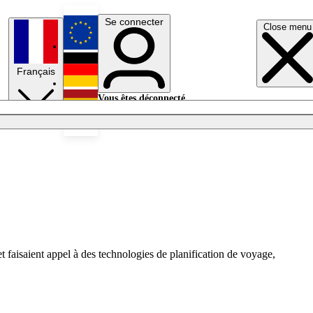
Se connecter
Close menu
English
Français
Deutsch
Vous êtes déconnecté.
Se connecter
Español
Lumières éteintes
t faisaient appel à des technologies de planification de voyage,