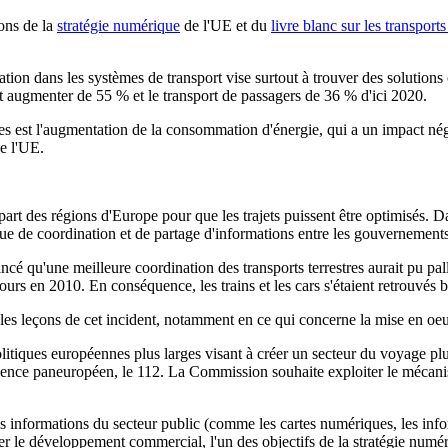
ions de la
stratégie numérique
de l'UE et du
livre blanc sur les transport
ion dans les systèmes de transport vise surtout à trouver des solutions 
it augmenter de 55 % et le transport de passagers de 36 % d'ici 2020.
es est l'augmentation de la consommation d'énergie, qui a un impact né
de l'UE.
lupart des régions d'Europe pour que les trajets puissent être optimisé
e de coordination et de partage d'informations entre les gouvernements, q
cé qu'une meilleure coordination des transports terrestres aurait pu pal
ours en 2010. En conséquence, les trains et les cars s'étaient retrouvés 
es leçons de cet incident, notamment en ce qui concerne la mise en oe
politiques européennes plus larges visant à créer un secteur du voyage p
d'urgence paneuropéen, le 112. La Commission souhaite exploiter le méca
formations du secteur public (comme les cartes numériques, les informati
ler le développement commercial, l'un des objectifs de la stratégie numé