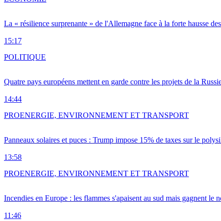
La « résilience surprenante » de l'Allemagne face à la forte hausse de
15:17
POLITIQUE
Quatre pays européens mettent en garde contre les projets de la Russi
14:44
PRO
ENERGIE, ENVIRONNEMENT ET TRANSPORT
Panneaux solaires et puces : Trump impose 15% de taxes sur le polysi
13:58
PRO
ENERGIE, ENVIRONNEMENT ET TRANSPORT
Incendies en Europe : les flammes s'apaisent au sud mais gagnent le n
11:46