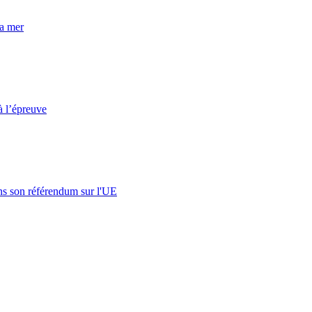
la mer
à l’épreuve
s son référendum sur l'UE