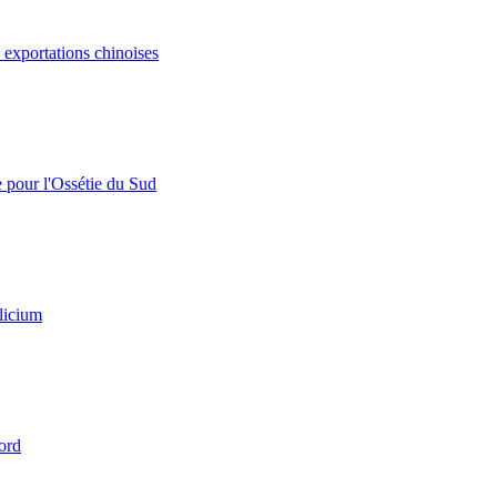
s exportations chinoises
e pour l'Ossétie du Sud
licium
ord