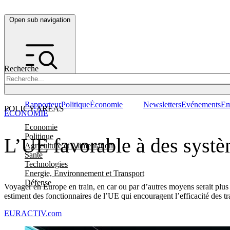
Open sub navigation
Recherche
Rapporteur
Politique
Économie
Newsletters
Evénements
Em
POLICY AREAS
ÉCONOMIE
Economie
Politique
L’UE favorable à des systèm
Agriculture et Alimentation
Santé
Technologies
Energie, Environnement et Transport
Défense
Voyager en Europe en train, en car ou par d’autres moyens serait plus 
estiment des fonctionnaires de l’UE qui encouragent l’efficacité des tr
EURACTIV.com