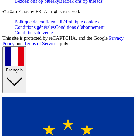
Bezoek ons op bluesky
Bezoek ons op threads
©
2026
Euractiv FR. All rights reserved.
Politique de confidentialité
Politique cookies
Conditions générales
Conditions d’abonnement
Conditions de vente
This site is protected by reCAPTCHA, and the Google
Privacy
Policy
and
Terms of Service
apply.
Français