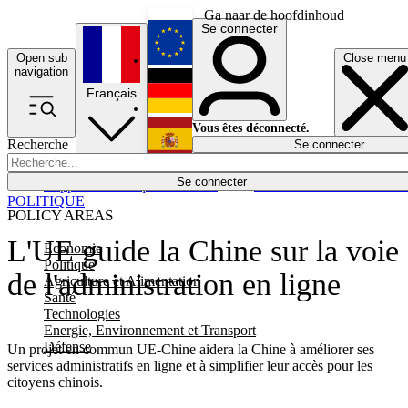
Ga naar de hoofdinhoud
Se connecter
Open sub
Close menu
English
navigation
Français
Deutsch
Vous êtes déconnecté.
Recherche
Se connecter
Español
Lumières éteintes
Se connecter
Rapporteur
Politique
Économie
Newsletters
Evénements
Em
POLITIQUE
POLICY AREAS
L'UE guide la Chine sur la voie
Economie
Politique
de l'administration en ligne
Agriculture et Alimentation
Santé
Technologies
Energie, Environnement et Transport
Défense
Un projet en commun UE-Chine aidera la Chine à améliorer ses
services administratifs en ligne et à simplifier leur accès pour les
citoyens chinois.