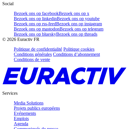
Social
Bezoek ons op facebook
Bezoek ons op x
Bezoek ons op linkedin
Bezoek ons op youtube
Bezoek ons op rss-feed
Bezoek ons op instagram
Bezoek ons op mastodon
Bezoek ons op telegram
Bezoek ons op bluesky
Bezoek ons op threads
©
2026
Euractiv FR
Politique de confidentialité
Politique cookies
Conditions générales
Conditions d’abonnement
Conditions de vente
Services
Media Solutions
Projets publics européens
Evénements
Emplois
Agenda
Communiqués de presse