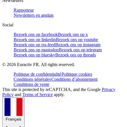
Newsletters
Rapporteur
Newsletters en anglais
Social
Bezoek ons op facebook
Bezoek ons op x
Bezoek ons op linkedin
Bezoek ons op youtube
Bezoek ons op rss-feed
Bezoek ons op instagram
Bezoek ons op mastodon
Bezoek ons op telegram
Bezoek ons op bluesky
Bezoek ons op threads
©
2026
Euractiv FR. All rights reserved.
Politique de confidentialité
Politique cookies
Conditions générales
Conditions d’abonnement
Conditions de vente
This site is protected by reCAPTCHA, and the Google
Privacy
Policy
and
Terms of Service
apply.
Français