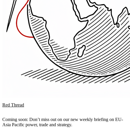
Red Thread
Coming soon: Don’t miss out on our new weekly briefing on EU-
Asia Pacific power, trade and strategy.