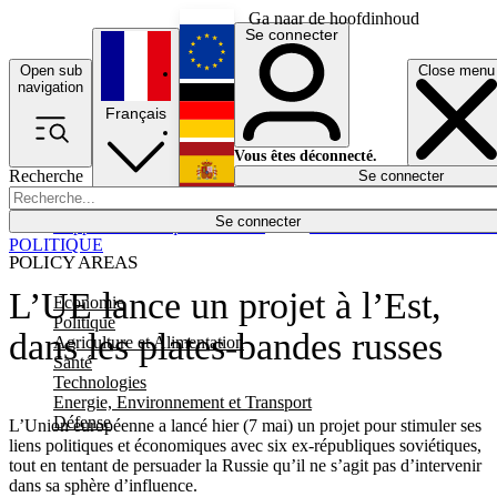
Ga naar de hoofdinhoud
Se connecter
Open sub
Close menu
English
navigation
Français
Deutsch
Vous êtes déconnecté.
Recherche
Se connecter
Español
Lumières éteintes
Se connecter
Rapporteur
Politique
Économie
Newsletters
Evénements
Em
POLITIQUE
POLICY AREAS
L’UE lance un projet à l’Est,
Economie
Politique
dans les plates-bandes russes
Agriculture et Alimentation
Santé
Technologies
Energie, Environnement et Transport
Défense
L’Union européenne a lancé hier (7 mai) un projet pour stimuler ses
liens politiques et économiques avec six ex-républiques soviétiques,
tout en tentant de persuader la Russie qu’il ne s’agit pas d’intervenir
dans sa sphère d’influence.