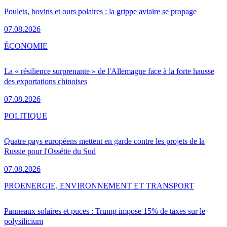
Poulets, bovins et ours polaires : la grippe aviaire se propage
07.08.2026
ÉCONOMIE
La « résilience surprenante » de l'Allemagne face à la forte hausse
des exportations chinoises
07.08.2026
POLITIQUE
Quatre pays européens mettent en garde contre les projets de la
Russie pour l'Ossétie du Sud
07.08.2026
PRO
ENERGIE, ENVIRONNEMENT ET TRANSPORT
Panneaux solaires et puces : Trump impose 15% de taxes sur le
polysilicium