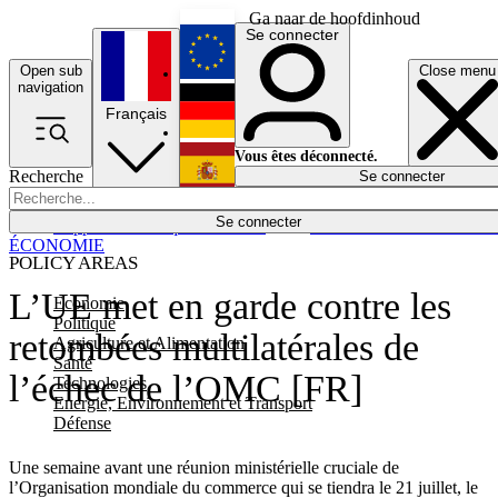
Ga naar de hoofdinhoud
Se connecter
Open sub
Close menu
English
navigation
Français
Deutsch
Vous êtes déconnecté.
Recherche
Se connecter
Español
Lumières éteintes
Se connecter
Rapporteur
Politique
Économie
Newsletters
Evénements
Em
ÉCONOMIE
POLICY AREAS
L’UE met en garde contre les
Economie
Politique
retombées multilatérales de
Agriculture et Alimentation
Santé
l’échec de l’OMC [FR]
Technologies
Energie, Environnement et Transport
Défense
Une semaine avant une réunion ministérielle cruciale de
l’Organisation mondiale du commerce qui se tiendra le 21 juillet, le