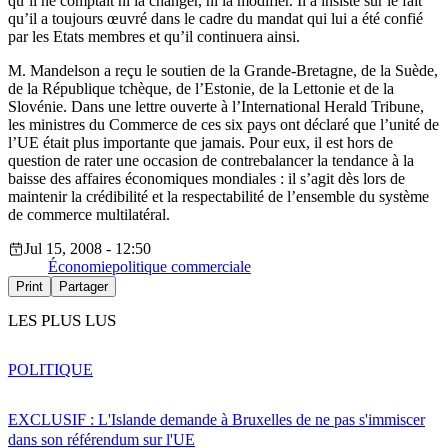
qu’il ne comptait ni la changer, ni la modifier. Il a insisté sur le fait
qu’il a toujours œuvré dans le cadre du mandat qui lui a été confié
par les Etats membres et qu’il continuera ainsi.
M. Mandelson a reçu le soutien de la Grande-Bretagne, de la Suède,
de la République tchèque, de l’Estonie, de la Lettonie et de la
Slovénie. Dans une lettre ouverte à l’International Herald Tribune,
les ministres du Commerce de ces six pays ont déclaré que l’unité de
l’UE était plus importante que jamais. Pour eux, il est hors de
question de rater une occasion de contrebalancer la tendance à la
baisse des affaires économiques mondiales : il s’agit dès lors de
maintenir la crédibilité et la respectabilité de l’ensemble du système
de commerce multilatéral.
Jul 15, 2008 - 12:50
Économie
politique commerciale
Print
Partager
LES PLUS LUS
POLITIQUE
EXCLUSIF : L'Islande demande à Bruxelles de ne pas s'immiscer
dans son référendum sur l'UE