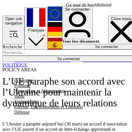
Ga naar de hoofdinhoud
Se connecter
Open sub
Close menu
English
navigation
Français
Deutsch
Vous êtes déconnecté.
Recherche
Se connecter
Español
Lumières éteintes
Se connecter
Rapporteur
Politique
Économie
Newsletters
Evénements
Em
POLITIQUE
POLICY AREAS
L’UE paraphe son accord avec
Economie
Politique
l’Ukraine pour maintenir la
Agriculture et Alimentation
Santé
dynamique de leurs relations
Technologies
Energie, Environnement et Transport
Défense
L’Ukraine a paraphé aujourd’hui (30 mars) un accord d’association
avec l’UE assorti d’un accord de libre-échange approfondi et