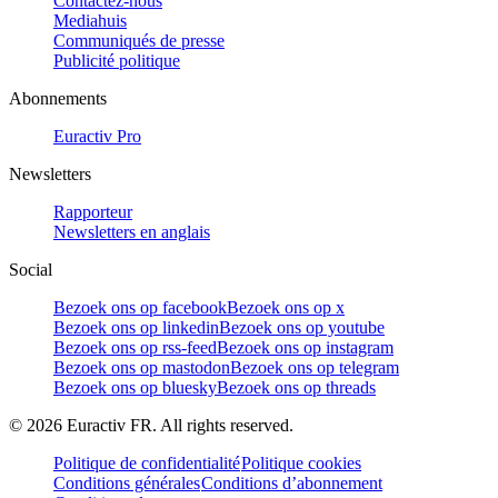
Contactez-nous
Mediahuis
Communiqués de presse
Publicité politique
Abonnements
Euractiv Pro
Newsletters
Rapporteur
Newsletters en anglais
Social
Bezoek ons op facebook
Bezoek ons op x
Bezoek ons op linkedin
Bezoek ons op youtube
Bezoek ons op rss-feed
Bezoek ons op instagram
Bezoek ons op mastodon
Bezoek ons op telegram
Bezoek ons op bluesky
Bezoek ons op threads
©
2026
Euractiv FR. All rights reserved.
Politique de confidentialité
Politique cookies
Conditions générales
Conditions d’abonnement