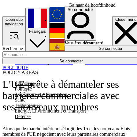
Ga naar de hoofdinhoud
Se connecter
Open sub
Close menu
English
navigation
Français
Deutsch
Vous êtes déconnecté.
Recherche
Se connecter
Español
Lumières éteintes
Se connecter
Rapporteur
Politique
Économie
Newsletters
Evénements
Em
POLITIQUE
POLICY AREAS
L'UE prête à démanteler ses
Economie
Politique
barrières commerciales avec
Agriculture et Alimentation
Santé
ses nouveaux membres
Technologies
Energie, Environnement et Transport
Défense
Alors que le marché intérieur s'élargit, les 15 et les nouveaux Etats
membres de l'UE négocient avec leurs partenaires commerciaux