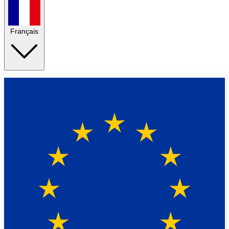
Français