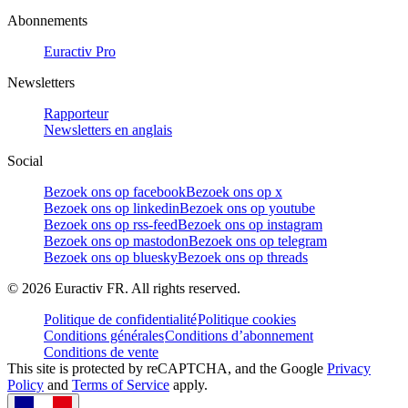
Abonnements
Euractiv Pro
Newsletters
Rapporteur
Newsletters en anglais
Social
Bezoek ons op facebook
Bezoek ons op x
Bezoek ons op linkedin
Bezoek ons op youtube
Bezoek ons op rss-feed
Bezoek ons op instagram
Bezoek ons op mastodon
Bezoek ons op telegram
Bezoek ons op bluesky
Bezoek ons op threads
©
2026
Euractiv FR. All rights reserved.
Politique de confidentialité
Politique cookies
Conditions générales
Conditions d’abonnement
Conditions de vente
This site is protected by reCAPTCHA, and the Google
Privacy
Policy
and
Terms of Service
apply.