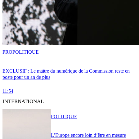
PRO
POLITIQUE
EXCLUSIF : Le maître du numérique de la Commission reste en
poste pour un an de plus
11:54
INTERNATIONAL
POLITIQUE
L’Europe encore loin d’être en mesure