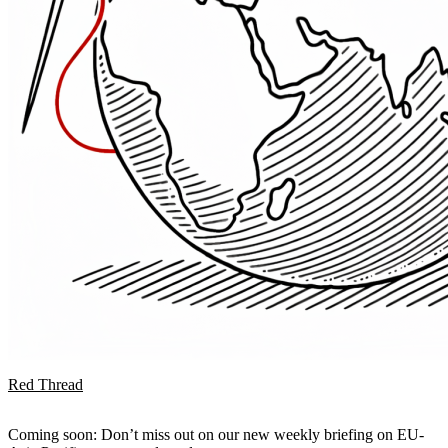
Red Thread
Coming soon: Don’t miss out on our new weekly briefing on EU-