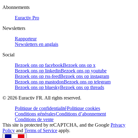
Abonnements
Euractiv Pro
Newsletters
Rapporteur
Newsletters en anglais
Social
Bezoek ons op facebook
Bezoek ons op x
Bezoek ons op linkedin
Bezoek ons op youtube
Bezoek ons op rss-feed
Bezoek ons op instagram
Bezoek ons op mastodon
Bezoek ons op telegram
Bezoek ons op bluesky
Bezoek ons op threads
©
2026
Euractiv FR. All rights reserved.
Politique de confidentialité
Politique cookies
Conditions générales
Conditions d’abonnement
Conditions de vente
This site is protected by reCAPTCHA, and the Google
Privacy
Policy
and
Terms of Service
apply.