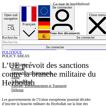
Ga naar de hoofdinhoud
Se connecter
Open sub
Close menu
English
navigation
Français
Deutsch
Vous êtes déconnecté.
Recherche
Se connecter
Español
Lumières éteintes
Se connecter
Rapporteur
Politique
Économie
Newsletters
Evénements
Em
POLITIQUE
POLICY AREAS
L’UE prévoit des sanctions
Economie
Politique
contre la branche militaire du
Agriculture et Alimentation
Santé
Hezbollah
Technologies
Energie, Environnement et Transport
Défense
Les gouvernements de l’Union européenne pourrait décider
d’inscrire la branche militaire du Hezbollah sur la liste des