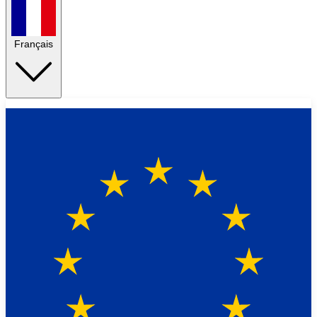
Français