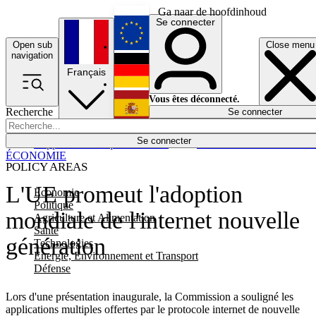
Ga naar de hoofdinhoud
Se connecter
Open sub
Close menu
English
navigation
Français
Deutsch
Vous êtes déconnecté.
Recherche
Se connecter
Español
Lumières éteintes
Se connecter
Rapporteur
Politique
Économie
Newsletters
Evénements
Em
ÉCONOMIE
POLICY AREAS
L'UE promeut l'adoption
Economie
Politique
mondiale de l'internet nouvelle
Agriculture et Alimentation
Santé
génération
Technologies
Energie, Environnement et Transport
Défense
Lors d'une présentation inaugurale, la Commission a souligné les
applications multiples offertes par le protocole internet de nouvelle