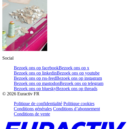
Social
Bezoek ons op facebook
Bezoek ons op x
Bezoek ons op linkedin
Bezoek ons op youtube
Bezoek ons op rss-feed
Bezoek ons op instagram
Bezoek ons op mastodon
Bezoek ons op telegram
Bezoek ons op bluesky
Bezoek ons op threads
©
2026
Euractiv FR
Politique de confidentialité
Politique cookies
Conditions générales
Conditions d’abonnement
Conditions de vente