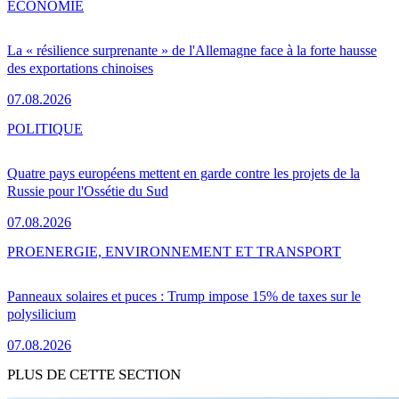
ÉCONOMIE
La « résilience surprenante » de l'Allemagne face à la forte hausse
des exportations chinoises
07.08.2026
POLITIQUE
Quatre pays européens mettent en garde contre les projets de la
Russie pour l'Ossétie du Sud
07.08.2026
PRO
ENERGIE, ENVIRONNEMENT ET TRANSPORT
Panneaux solaires et puces : Trump impose 15% de taxes sur le
polysilicium
07.08.2026
PLUS DE CETTE SECTION