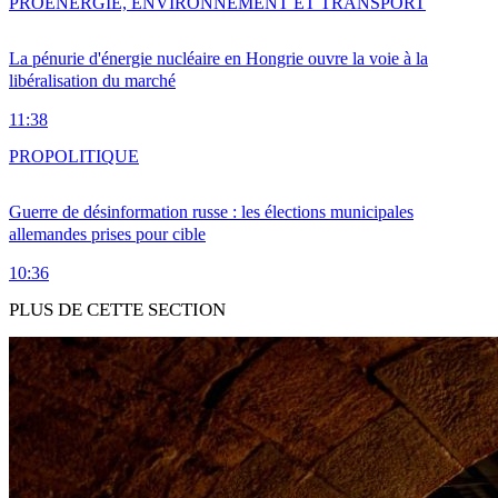
PRO
ENERGIE, ENVIRONNEMENT ET TRANSPORT
La pénurie d'énergie nucléaire en Hongrie ouvre la voie à la
libéralisation du marché
11:38
PRO
POLITIQUE
Guerre de désinformation russe : les élections municipales
allemandes prises pour cible
10:36
PLUS DE CETTE SECTION