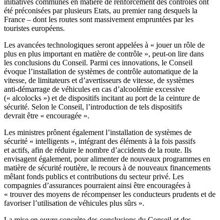
initiatives communes en matière de renforcement des contrôles ont
été préconisées par plusieurs Etats, au premier rang desquels la
France – dont les routes sont massivement empruntées par les
touristes européens.
Les avancées technologiques seront appelées à « jouer un rôle de
plus en plus important en matière de contrôle », peut-on lire dans
les conclusions du Conseil. Parmi ces innovations, le Conseil
évoque l’installation de systèmes de contrôle automatique de la
vitesse, de limitateurs et d’avertisseurs de vitesse, de systèmes
anti-démarrage de véhicules en cas d’alcoolémie excessive
(« alcolocks ») et de dispositifs incitant au port de la ceinture de
sécurité. Selon le Conseil, l’introduction de tels dispositifs
devrait être « encouragée ».
Les ministres prônent également l’installation de systèmes de
sécurité « intelligents », intégrant des éléments à la fois passifs
et actifs, afin de réduire le nombre d’accidents de la route. Ils
envisagent également, pour alimenter de nouveaux programmes en
matière de sécurité routière, le recours à de nouveaux financements
mêlant fonds publics et contributions du secteur privé. Les
compagnies d’assurances pourraient ainsi être encouragées à
« trouver des moyens de récompenser les conducteurs prudents et de
favoriser l’utilisation de véhicules plus sûrs ».
La mise en ouvre concrète des conclusions du Conseil et des