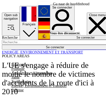
Ga naar de hoofdinhoud
Se connecter
Open sub
Close menu
English
navigation
Français
Deutsch
Vous êtes déconnecté.
Recherche
Se connecter
Español
Lumières éteintes
Se connecter
Rapporteur
Politique
Économie
Newsletters
Evénements
Em
ENERGIE, ENVIRONNEMENT ET TRANSPORT
POLICY AREAS
L'UE s'engage à réduire de
Economie
Politique
moitié le nombre de victimes
Agriculture et Alimentation
Santé
d'accidents de la route d'ici à
Technologies
Energie, Environnement et Transport
2010
Défense