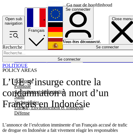
Ga naar de hoofdinhoud
Se connecter
Open sub
Close menu
English
navigation
Français
Deutsch
Vous êtes déconnecté.
Recherche
Se connecter
Español
Lumières éteintes
Se connecter
Rapporteur
Politique
Économie
Newsletters
Evénements
Em
POLITIQUE
POLICY AREAS
L’UE s’insurge contre la
Economie
Politique
condamnation à mort d’un
Agriculture et Alimentation
Santé
Français en Indonésie
Technologies
Energie, Environnement et Transport
Défense
L’annonce de l’exécution imminente d’un Français accusé de trafic
de drogue en Indonésie a fait vivement réagir les responsables