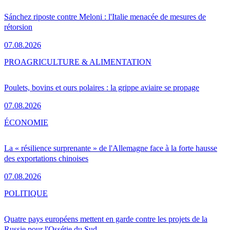
Sánchez riposte contre Meloni : l'Italie menacée de mesures de
rétorsion
07.08.2026
PRO
AGRICULTURE & ALIMENTATION
Poulets, bovins et ours polaires : la grippe aviaire se propage
07.08.2026
ÉCONOMIE
La « résilience surprenante » de l'Allemagne face à la forte hausse
des exportations chinoises
07.08.2026
POLITIQUE
Quatre pays européens mettent en garde contre les projets de la
Russie pour l'Ossétie du Sud