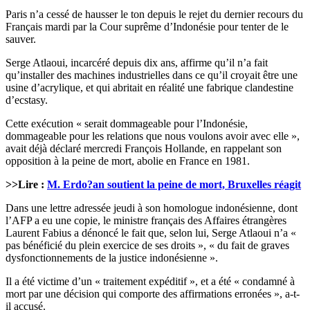
Paris n’a cessé de hausser le ton depuis le rejet du dernier recours du
Français mardi par la Cour suprême d’Indonésie pour tenter de le
sauver.
Serge Atlaoui, incarcéré depuis dix ans, affirme qu’il n’a fait
qu’installer des machines industrielles dans ce qu’il croyait être une
usine d’acrylique, et qui abritait en réalité une fabrique clandestine
d’ecstasy.
Cette exécution « serait dommageable pour l’Indonésie,
dommageable pour les relations que nous voulons avoir avec elle »,
avait déjà déclaré mercredi François Hollande, en rappelant son
opposition à la peine de mort, abolie en France en 1981.
>>Lire :
M. Erdo?an soutient la peine de mort, Bruxelles réagit
Dans une lettre adressée jeudi à son homologue indonésienne, dont
l’AFP a eu une copie, le ministre français des Affaires étrangères
Laurent Fabius a dénoncé le fait que, selon lui, Serge Atlaoui n’a «
pas bénéficié du plein exercice de ses droits », « du fait de graves
dysfonctionnements de la justice indonésienne ».
Il a été victime d’un « traitement expéditif », et a été « condamné à
mort par une décision qui comporte des affirmations erronées », a-t-
il accusé.