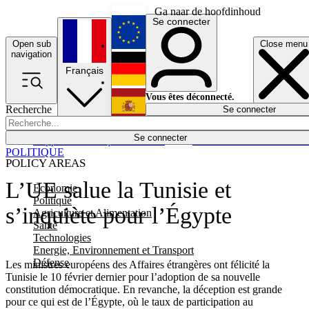
Ga naar de hoofdinhoud
Se connecter
Open sub
Close menu
English
navigation
Français
Deutsch
Vous êtes déconnecté.
Recherche
Se connecter
Español
Lumières éteintes
Se connecter
Rapporteur
Politique
Économie
Newsletters
Evénements
Em
POLITIQUE
POLICY AREAS
L’UE salue la Tunisie et
Economie
Politique
s’inquiète pour l’Égypte
Agriculture et Alimentation
Santé
Technologies
Energie, Environnement et Transport
Défense
Les ministres européens des Affaires étrangères ont félicité la
Tunisie le 10 février dernier pour l’adoption de sa nouvelle
constitution démocratique. En revanche, la déception est grande
pour ce qui est de l’Égypte, où le taux de participation au