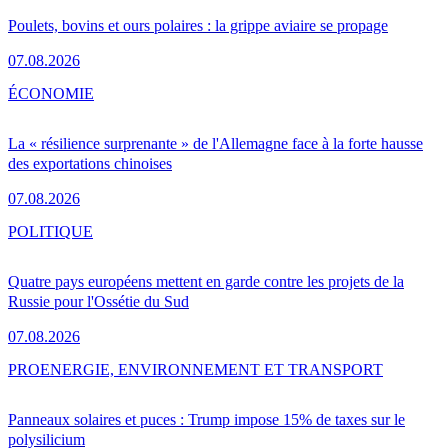
Poulets, bovins et ours polaires : la grippe aviaire se propage
07.08.2026
ÉCONOMIE
La « résilience surprenante » de l'Allemagne face à la forte hausse
des exportations chinoises
07.08.2026
POLITIQUE
Quatre pays européens mettent en garde contre les projets de la
Russie pour l'Ossétie du Sud
07.08.2026
PRO
ENERGIE, ENVIRONNEMENT ET TRANSPORT
Panneaux solaires et puces : Trump impose 15% de taxes sur le
polysilicium