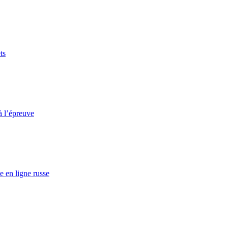
ts
à l’épreuve
e en ligne russe