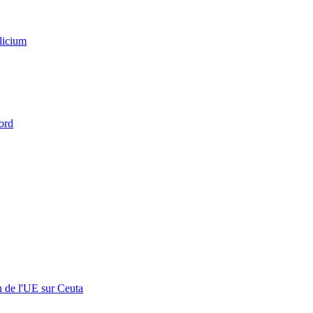
licium
ord
n de l'UE sur Ceuta