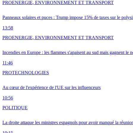
PRO
ENERGIE, ENVIRONNEMENT ET TRANSPORT
Panneaux solaires et puces : Trump impose 15% de taxes sur le polysi
13:58
PRO
ENERGIE, ENVIRONNEMENT ET TRANSPORT
Incendies en Europe : les flammes s'apaisent au sud mais gagnent le n
11:46
PRO
TECHNOLOGIES
Au cœur de l'expérience de l'UE sur les influenceurs
10:56
POLITIQUE
La droite attaque les ministres espagnols pour avoir manqué la réunio
10:15