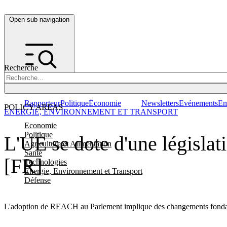
Open sub navigation
Recherche
Rapporteur
Politique
Économie
Newsletters
Evénements
Em
POLICY AREAS
ENERGIE, ENVIRONNEMENT ET TRANSPORT
Economie
Politique
L'UE se dote d'une législat
Agriculture et Alimentation
Santé
[FR]
Technologies
Energie, Environnement et Transport
Défense
L'adoption de REACH au Parlement implique des changements fondamen