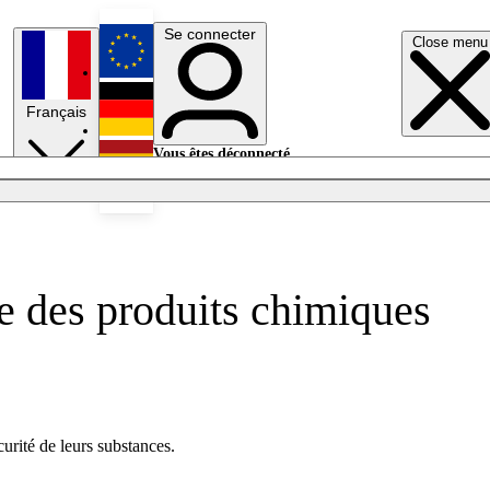
Se connecter
Close menu
English
Français
Deutsch
Vous êtes déconnecté.
Se connecter
Español
Lumières éteintes
le des produits chimiques
rité de leurs substances.