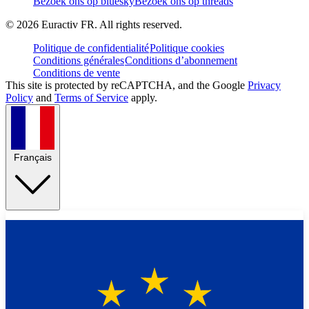
Bezoek ons op bluesky
Bezoek ons op threads
©
2026
Euractiv FR. All rights reserved.
Politique de confidentialité
Politique cookies
Conditions générales
Conditions d’abonnement
Conditions de vente
This site is protected by reCAPTCHA, and the Google
Privacy
Policy
and
Terms of Service
apply.
Français