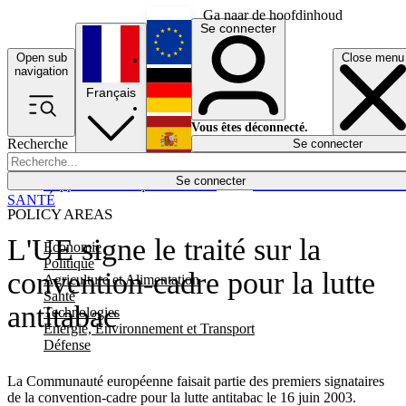
Ga naar de hoofdinhoud
Se connecter
Open sub
Close menu
English
navigation
Français
Deutsch
Vous êtes déconnecté.
Recherche
Se connecter
Español
Lumières éteintes
Se connecter
Rapporteur
Politique
Économie
Newsletters
Evénements
Em
SANTÉ
POLICY AREAS
L'UE signe le traité sur la
Economie
Politique
convention-cadre pour la lutte
Agriculture et Alimentation
Santé
antitabac
Technologies
Energie, Environnement et Transport
Défense
La Communauté européenne faisait partie des premiers signataires
de la convention-cadre pour la lutte antitabac le 16 juin 2003.