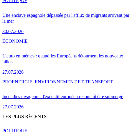
POLITIQUE
Une enclave espagnole dépassée par l'afflux de migrants arrivant par
la mer
30.07.2026
ÉCONOMIE
L’euro en mèmes : quand les Européens détournent les nouveaux
billets
27.07.2026
PRO
ENERGIE, ENVIRONNEMENT ET TRANSPORT
Incendies ravageurs : l'exécutif européen reconnaît être submergé
27.07.2026
LES PLUS RÉCENTS
POLITIQUE