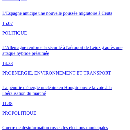
L'Espagne anticipe une nouvelle poussée migratoire à Ceuta
15:07
POLITIQUE
L'Allemagne renforce la sécurité à l'aéroport de Leipzig après une
attaque hybride présumée
14:33
PRO
ENERGIE, ENVIRONNEMENT ET TRANSPORT
La pénurie d'énergie nucléaire en Hongrie ouvre la voie à la
libéralisation du marché
11:38
PRO
POLITIQUE
Guerre de désinformation russe : les élections municipales