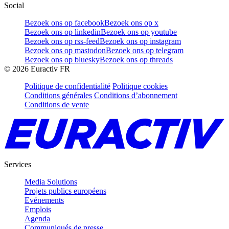
Social
Bezoek ons op facebook
Bezoek ons op x
Bezoek ons op linkedin
Bezoek ons op youtube
Bezoek ons op rss-feed
Bezoek ons op instagram
Bezoek ons op mastodon
Bezoek ons op telegram
Bezoek ons op bluesky
Bezoek ons op threads
©
2026
Euractiv FR
Politique de confidentialité
Politique cookies
Conditions générales
Conditions d’abonnement
Conditions de vente
Services
Media Solutions
Projets publics européens
Evénements
Emplois
Agenda
Communiqués de presse