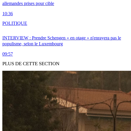
allemandes prises pour cible
10:36
POLITIQUE
INTERVIEW : Prendre Schengen « en otage » n'enrayera pas le
populisme, selon le Luxembourg
09:57
PLUS DE CETTE SECTION