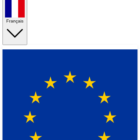
Français