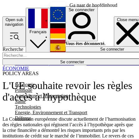
Ga naar de hoofdinhoud
Se connecter
Open sub
Close menu
English
navigation
Français
Deutsch
Vous êtes déconnecté.
Recherche
Se connecter
Español
Lumières éteintes
Se connecter
Rapporteur
Politique
Économie
Newsletters
Evénements
Em
ÉCONOMIE
POLICY AREAS
L'UE souhaite revoir les règles
Economie
Politique
d'accès à l'hypothèque
Agriculture et Alimentation
Santé
Technologies
Energie, Environnement et Transport
Défense
La Commission européenne discute actuellement de l’harmonisation
des règles nationales qui régissent l’accès à l’hypothèque après que
la crise financière a démontré les risques importants pris par les
institutions de crédit sur le marché de l’immobilier. Le revers de ces