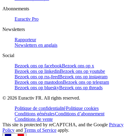
Abonnements
Euractiv Pro
Newsletters
Rapporteur
Newsletters en anglais
Social
Bezoek ons op facebook
Bezoek ons op x
Bezoek ons op linkedin
Bezoek ons op youtube
Bezoek ons op rss-feed
Bezoek ons op instagram
Bezoek ons op mastodon
Bezoek ons op telegram
Bezoek ons op bluesky
Bezoek ons op threads
©
2026
Euractiv FR. All rights reserved.
Politique de confidentialité
Politique cookies
Conditions générales
Conditions d’abonnement
Conditions de vente
This site is protected by reCAPTCHA, and the Google
Privacy
Policy
and
Terms of Service
apply.