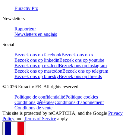
Euractiv Pro
Newsletters
Rapporteur
Newsletters en anglais
Social
Bezoek ons op facebook
Bezoek ons op x
Bezoek ons op linkedin
Bezoek ons op youtube
Bezoek ons op rss-feed
Bezoek ons op instagram
Bezoek ons op mastodon
Bezoek ons op telegram
Bezoek ons op bluesky
Bezoek ons op threads
©
2026
Euractiv FR. All rights reserved.
Politique de confidentialité
Politique cookies
Conditions générales
Conditions d’abonnement
Conditions de vente
This site is protected by reCAPTCHA, and the Google
Privacy
Policy
and
Terms of Service
apply.