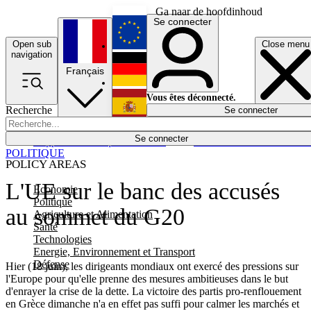
Ga naar de hoofdinhoud
Se connecter
Open sub
Close menu
English
navigation
Français
Deutsch
Vous êtes déconnecté.
Recherche
Se connecter
Español
Lumières éteintes
Se connecter
Rapporteur
Politique
Économie
Newsletters
Evénements
Em
POLITIQUE
POLICY AREAS
L'UE sur le banc des accusés
Economie
Politique
au sommet du G20
Agriculture et Alimentation
Santé
Technologies
Energie, Environnement et Transport
Défense
Hier (18 juin), les dirigeants mondiaux ont exercé des pressions sur
l'Europe pour qu'elle prenne des mesures ambitieuses dans le but
d'enrayer la crise de la dette. La victoire des partis pro-renflouement
en Grèce dimanche n'a en effet pas suffi pour calmer les marchés et