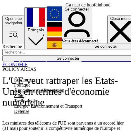
Ga naar de hoofdinhoud
Se connecter
Open sub
Close menu
English
navigation
Français
Deutsch
Vous êtes déconnecté.
Recherche
Se connecter
Español
Lumières éteintes
Se connecter
Rapporteur
Politique
Économie
Newsletters
Evénements
Em
ÉCONOMIE
POLICY AREAS
L'UE veut rattraper les Etats-
Economie
Politique
Unis en termes d'économie
Agriculture et Alimentation
Santé
numérique
Technologies
Energie, Environnement et Transport
Défense
Les ministres des télécoms de l'UE sont parvenus à un accord hier
(31 mai) pour soutenir la compétitivité numérique de l'Europe et