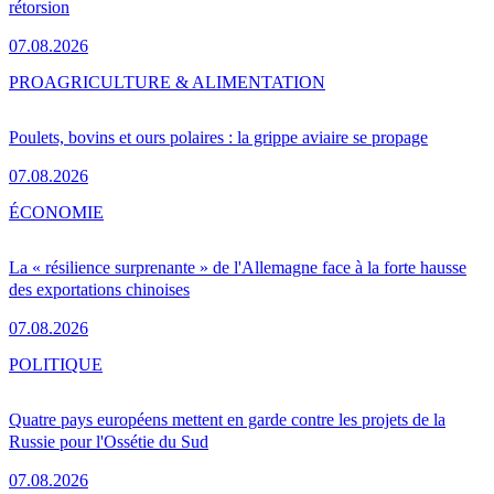
rétorsion
07.08.2026
PRO
AGRICULTURE & ALIMENTATION
Poulets, bovins et ours polaires : la grippe aviaire se propage
07.08.2026
ÉCONOMIE
La « résilience surprenante » de l'Allemagne face à la forte hausse
des exportations chinoises
07.08.2026
POLITIQUE
Quatre pays européens mettent en garde contre les projets de la
Russie pour l'Ossétie du Sud
07.08.2026