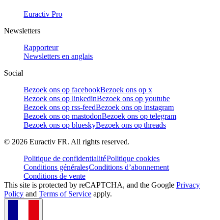
Euractiv Pro
Newsletters
Rapporteur
Newsletters en anglais
Social
Bezoek ons op facebook
Bezoek ons op x
Bezoek ons op linkedin
Bezoek ons op youtube
Bezoek ons op rss-feed
Bezoek ons op instagram
Bezoek ons op mastodon
Bezoek ons op telegram
Bezoek ons op bluesky
Bezoek ons op threads
©
2026
Euractiv FR. All rights reserved.
Politique de confidentialité
Politique cookies
Conditions générales
Conditions d’abonnement
Conditions de vente
This site is protected by reCAPTCHA, and the Google
Privacy
Policy
and
Terms of Service
apply.