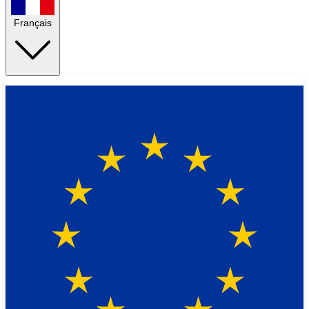
Français