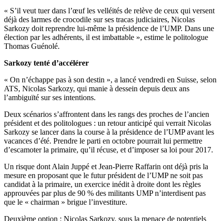
« S’il veut tuer dans l’œuf les velléités de relève de ceux qui versent
déjà des larmes de crocodile sur ses tracas judiciaires, Nicolas
Sarkozy doit reprendre lui-même la présidence de l’UMP. Dans une
élection par les adhérents, il est imbattable », estime le politologue
Thomas Guénolé.
Sarkozy tenté d’accélérer
« On n’échappe pas à son destin », a lancé vendredi en Suisse, selon
ATS, Nicolas Sarkozy, qui manie à dessein depuis deux ans
l’ambiguïté sur ses intentions.
Deux scénarios s’affrontent dans les rangs des proches de l’ancien
président et des politologues : un retour anticipé qui verrait Nicolas
Sarkozy se lancer dans la course à la présidence de l’UMP avant les
vacances d’été. Prendre le parti en octobre pourrait lui permettre
d’escamoter la primaire, qu’il récuse, et d’imposer sa loi pour 2017.
Un risque dont Alain Juppé et Jean-Pierre Raffarin ont déjà pris la
mesure en proposant que le futur président de l’UMP ne soit pas
candidat à la primaire, un exercice inédit à droite dont les règles
approuvées par plus de 90 % des militants UMP n’interdisent pas
que le « chairman » brigue l’investiture.
Deuxième option : Nicolas Sarkozy, sous la menace de potentiels