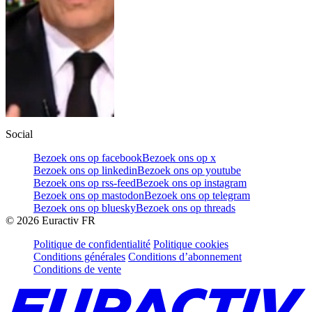
Social
Bezoek ons op facebook
Bezoek ons op x
Bezoek ons op linkedin
Bezoek ons op youtube
Bezoek ons op rss-feed
Bezoek ons op instagram
Bezoek ons op mastodon
Bezoek ons op telegram
Bezoek ons op bluesky
Bezoek ons op threads
©
2026
Euractiv FR
Politique de confidentialité
Politique cookies
Conditions générales
Conditions d’abonnement
Conditions de vente