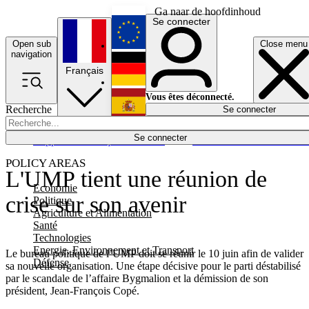
Ga naar de hoofdinhoud
Se connecter
Open sub
Close menu
English
navigation
Français
Deutsch
Vous êtes déconnecté.
Recherche
Se connecter
Español
Lumières éteintes
Se connecter
Rapporteur
Politique
Économie
Newsletters
Evénements
Em
POLICY AREAS
L'UMP tient une réunion de
Economie
crise sur son avenir
Politique
Agriculture et Alimentation
Santé
Technologies
Energie, Environnement et Transport
Le bureau politique de l’UMP doit se réunir le 10 juin afin de valider
Défense
sa nouvelle organisation. Une étape décisive pour le parti déstabilisé
par le scandale de l’affaire Bygmalion et la démission de son
président, Jean-François Copé.