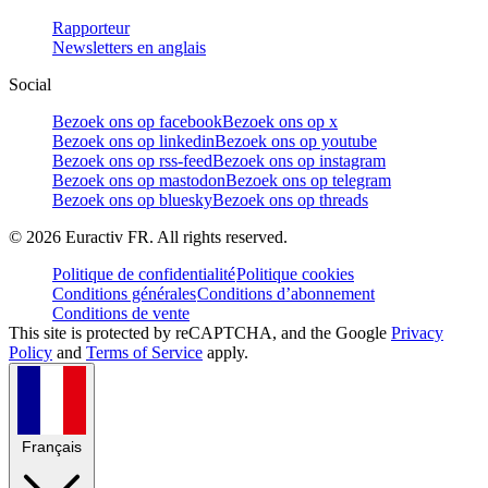
Rapporteur
Newsletters en anglais
Social
Bezoek ons op facebook
Bezoek ons op x
Bezoek ons op linkedin
Bezoek ons op youtube
Bezoek ons op rss-feed
Bezoek ons op instagram
Bezoek ons op mastodon
Bezoek ons op telegram
Bezoek ons op bluesky
Bezoek ons op threads
©
2026
Euractiv FR. All rights reserved.
Politique de confidentialité
Politique cookies
Conditions générales
Conditions d’abonnement
Conditions de vente
This site is protected by reCAPTCHA, and the Google
Privacy
Policy
and
Terms of Service
apply.
Français