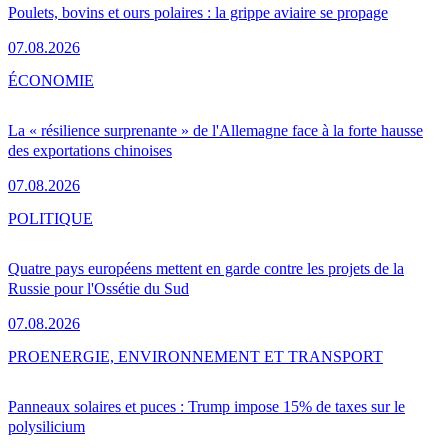
Poulets, bovins et ours polaires : la grippe aviaire se propage
07.08.2026
ÉCONOMIE
La « résilience surprenante » de l'Allemagne face à la forte hausse
des exportations chinoises
07.08.2026
POLITIQUE
Quatre pays européens mettent en garde contre les projets de la
Russie pour l'Ossétie du Sud
07.08.2026
PRO
ENERGIE, ENVIRONNEMENT ET TRANSPORT
Panneaux solaires et puces : Trump impose 15% de taxes sur le
polysilicium