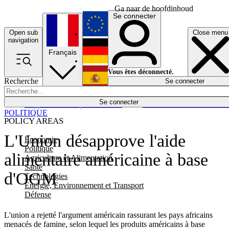
Ga naar de hoofdinhoud
Se connecter
Open sub
Close menu
English
navigation
Français
Deutsch
Vous êtes déconnecté.
Recherche
Se connecter
Español
Lumières éteintes
Se connecter
Rapporteur
Politique
Économie
Newsletters
Evénements
Em
POLITIQUE
POLICY AREAS
L'Union désapprove l'aide
Economie
Politique
alimentaire américaine à base
Agriculture et Alimentation
Santé
d'OGM
Technologies
Energie, Environnement et Transport
Défense
L'union a rejetté l'argument américain rassurant les pays africains
menacés de famine, selon lequel les produits américains à base