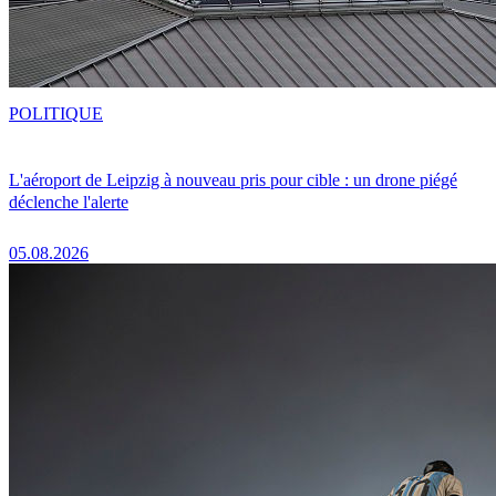
POLITIQUE
L'aéroport de Leipzig à nouveau pris pour cible : un drone piégé
déclenche l'alerte
05.08.2026