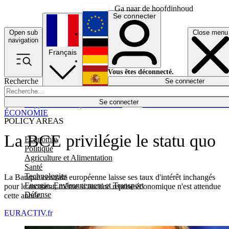
Ga naar de hoofdinhoud
Se connecter
Open sub
Close menu
English
navigation
Français
Deutsch
Vous êtes déconnecté.
Recherche
Se connecter
Español
Lumières éteintes
Se connecter
Rapporteur
Politique
Économie
Newsletters
Evénements
Em
ÉCONOMIE
POLICY AREAS
La BCE privilégie le statu quo
Economie
Politique
Agriculture et Alimentation
Santé
Technologies
La Banque centrale européenne laisse ses taux d'intérêt inchangés
Energie, Environnement et Transport
pour le moment, même si aucune reprise économique n'est attendue
Défense
cette année.
EURACTIV.fr