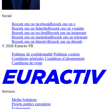
Social
Bezoek ons op facebook
Bezoek ons op x
Bezoek ons op linkedin
Bezoek ons op youtube
Bezoek ons op rss-feed
Bezoek ons op instagram
Bezoek ons op mastodon
Bezoek ons op telegram
Bezoek ons op bluesky
Bezoek ons op threads
©
2026
Euractiv FR
Politique de confidentialité
Politique cookies
Conditions générales
Conditions d’abonnement
Conditions de vente
Services
Media Solutions
Projets publics européens
Evénements