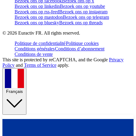
Bezoek ons op facebook
Bezoek ons op x
Bezoek ons op linkedin
Bezoek ons op youtube
Bezoek ons op rss-feed
Bezoek ons op instagram
Bezoek ons op mastodon
Bezoek ons op telegram
Bezoek ons op bluesky
Bezoek ons op threads
©
2026
Euractiv FR. All rights reserved.
Politique de confidentialité
Politique cookies
Conditions générales
Conditions d’abonnement
Conditions de vente
This site is protected by reCAPTCHA, and the Google
Privacy
Policy
and
Terms of Service
apply.
Français