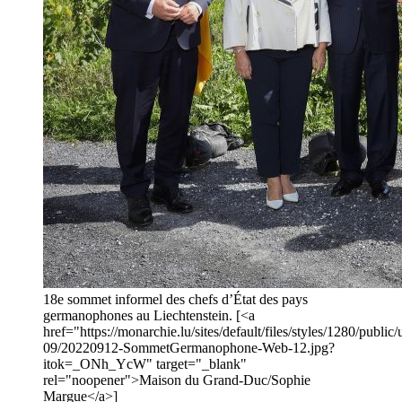
18e sommet informel des chefs d’État des pays
germanophones au Liechtenstein. [<a
href="https://monarchie.lu/sites/default/files/styles/1280/publ
09/20220912-SommetGermanophone-Web-12.jpg?
itok=_ONh_YcW" target="_blank"
rel="noopener">Maison du Grand-Duc/Sophie
Margue</a>]