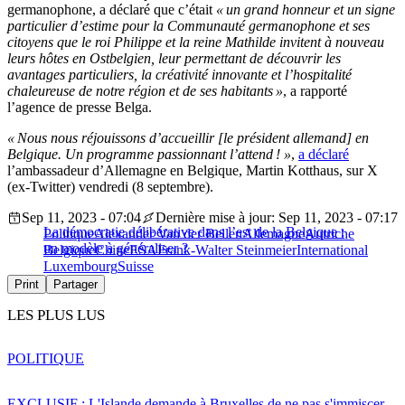
germanophone, a déclaré que c’était
« un grand honneur et un signe
particulier d’estime pour la Communauté germanophone et ses
citoyens que le roi Philippe et la reine Mathilde invitent à nouveau
leurs hôtes en Ostbelgien, leur permettant de découvrir les
avantages particuliers, la créativité innovante et l’hospitalité
chaleureuse de notre région et de ses habitants »
, a rapporté
l’agence de presse Belga.
« Nous nous réjouissons d’accueillir [le président allemand] en
Belgique. Un programme passionnant l’attend ! »
,
a déclaré
l’ambassadeur d’Allemagne en Belgique, Martin Kotthaus, sur X
(ex-Twitter) vendredi (8 septembre).
Sep 11, 2023 - 07:04
Dernière mise à jour: Sep 11, 2023 - 07:17
La démocratie délibérative dans l’est de la Belgique :
Politique
Alexander Van der Bellen
Allemagne
Autriche
un modèle à généraliser ?
Belgique
Chine
ESA
Frank-Walter Steinmeier
International
Luxembourg
Suisse
Print
Partager
LES PLUS LUS
POLITIQUE
EXCLUSIF : L'Islande demande à Bruxelles de ne pas s'immiscer