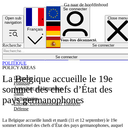
Ga naar de hoofdinhoud
Se connecter
Open sub
Close menu
English
navigation
Français
Deutsch
Vous êtes déconnecté.
Recherche
Se connecter
Español
Lumières éteintes
Se connecter
Rapporteur
Politique
Économie
Newsletters
Evénements
Em
POLITIQUE
POLICY AREAS
La Belgique accueille le 19e
Economie
Politique
sommet des chefs d’État des
Agriculture et Alimentation
Santé
pays germanophones
Technologies
Energie, Environnement et Transport
Défense
La Belgique accueille lundi et mardi (11 et 12 septembre) le 19e
sommet informel des chefs d’État des pays germanophones, auquel