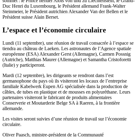
sommet : le Prince héritier Alois von und zu Liechtenstein, le Grand-
Duc Henri du Luxembourg, le Président allemand Frank-Walter
Steinmeier, le Président autrichien Alexander Van der Bellen et le
Président suisse Alain Berset.
L’espace et l’économie circulaire
Lundi (11 septembre), une réunion de travail consacrée à l’espace se
tiendra au château de Laeken. Les astronautes de l’Agence spatiale
européenne (ESA) Alexander Gerst (Allemagne), Carmen Possnig
(Autriche), Matthias Maurer (Allemagne) et Samantha Cristoforetti
(Italie) y participeront.
Mardi (12 septembre), les dirigeants se rendront dans l’est
germanophone du pays où ils visiteront les locaux de l’entreprise
familiale Kabelwerk Eupen AG spécialisée dans la production de
câbles, de tubes en plastique et de mousses en polyuréthane. Leurs
partenaires visiteront le fabricant de produits alimentaires
Conserverie et Moutarderie Belge SA à Raeren, à la frontière
allemande.
Les visites seront suivies d’une réunion de travail sur l’économie
circulaire.
Oliver Paasch, ministre-président de la Communauté